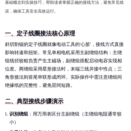
基础概念到实操技巧，帮助读者掌握正确的接线方法，避免常见错
误，确保工具安全高效运行。
一、定子线圈接法核心原理
斜切割锯的定子线圈就像电动工具的'心脏'，接线方式直接
影响转速和扭矩。常见单相电机采用主副绕组结构：主绕
组线径较粗负责产生主磁场，副绕组搭配启动电容实现相
位差。两绕组采用星形接法时，末端三线并接中性点；三
角形接法则首尾串联形成闭环。实际操作中需注意绕组间
绝缘纸的完整性，避免层间短路。
二、典型接线步骤演示
识别绕组
：用万用表区分主副绕组（主绕组电阻通常较
小）