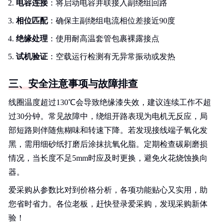
电容连接
：将启动电容并联接入副绕组回路
相位匹配
：确保主副绕组电流相位差接近90度
绝缘处理
：使用耐高温套管包裹裸露接点
试机验证
：空载运行检测有无异常振动或发热
三、安全注意事项与故障排查
线圈温度超过130℃会导致绝缘漆失效，建议连续工作不超
过30分钟。常见故障中，绕组开路表现为电机无反应，局
部短路则伴随焦糊味和转速下降。若发现接线端子氧化发
黑，需用细砂纸打磨后涂抹抗氧化脂。定期检查碳刷磨损
情况，当长度不足5mm时应及时更换，避免火花烧蚀换向
器。
爱采购从参数比对到价格分析，各项功能贴心又实用，助
您省时省力。各位老板，赶快登录爱采购，发现采购新体
验！