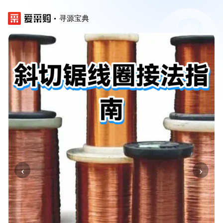
寻源宝典
‹
›