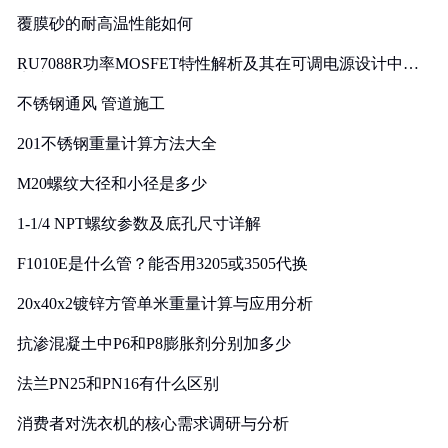
覆膜砂的耐高温性能如何
RU7088R功率MOSFET特性解析及其在可调电源设计中的
实践
不锈钢通风 管道施工
201不锈钢重量计算方法大全
M20螺纹大径和小径是多少
1-1/4 NPT螺纹参数及底孔尺寸详解
F1010E是什么管？能否用3205或3505代换
20x40x2镀锌方管单米重量计算与应用分析
抗渗混凝土中P6和P8膨胀剂分别加多少
法兰PN25和PN16有什么区别
消费者对洗衣机的核心需求调研与分析