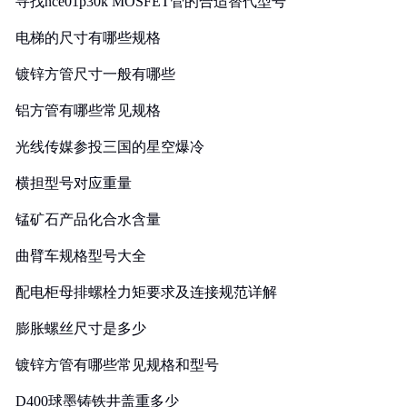
寻找nce01p30k MOSFET管的合适替代型号
电梯的尺寸有哪些规格
镀锌方管尺寸一般有哪些
铝方管有哪些常见规格
光线传媒参投三国的星空爆冷
横担型号对应重量
锰矿石产品化合水含量
曲臂车规格型号大全
配电柜母排螺栓力矩要求及连接规范详解
膨胀螺丝尺寸是多少
镀锌方管有哪些常见规格和型号
D400球墨铸铁井盖重多少