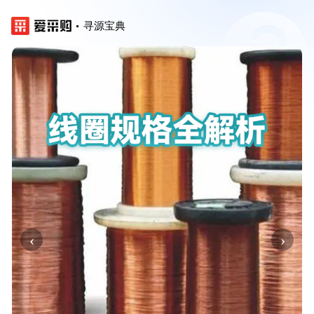
寻源宝典
‹
›