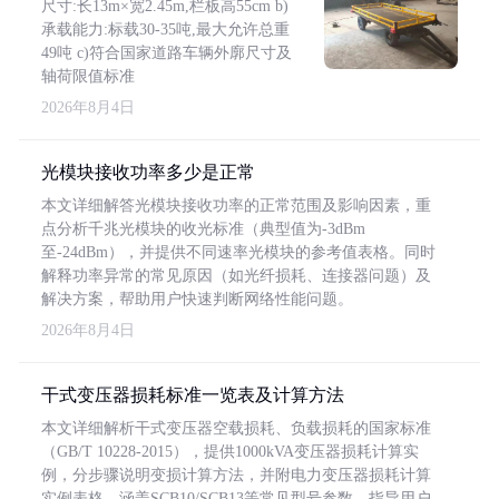
尺寸:长13m×宽2.45m,栏板高55cm b)
承载能力:标载30-35吨,最大允许总重
49吨 c)符合国家道路车辆外廓尺寸及
轴荷限值标准
2026年8月4日
光模块接收功率多少是正常
本文详细解答光模块接收功率的正常范围及影响因素，重
点分析千兆光模块的收光标准（典型值为-3dBm
至-24dBm），并提供不同速率光模块的参考值表格。同时
解释功率异常的常见原因（如光纤损耗、连接器问题）及
解决方案，帮助用户快速判断网络性能问题。
2026年8月4日
干式变压器损耗标准一览表及计算方法
本文详细解析干式变压器空载损耗、负载损耗的国家标准
（GB/T 10228-2015），提供1000kVA变压器损耗计算实
例，分步骤说明变损计算方法，并附电力变压器损耗计算
实例表格，涵盖SCB10/SCB13等常见型号参数，指导用户