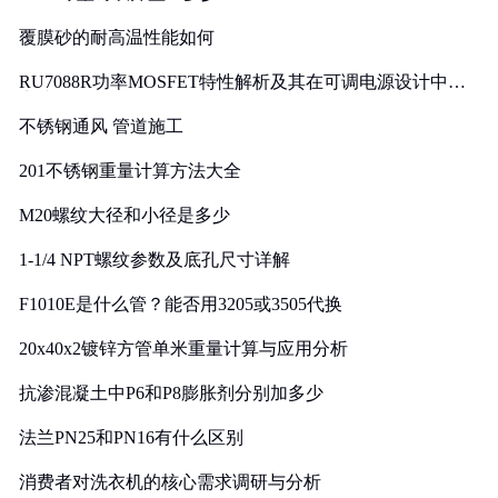
覆膜砂的耐高温性能如何
RU7088R功率MOSFET特性解析及其在可调电源设计中的
实践
不锈钢通风 管道施工
201不锈钢重量计算方法大全
M20螺纹大径和小径是多少
1-1/4 NPT螺纹参数及底孔尺寸详解
F1010E是什么管？能否用3205或3505代换
20x40x2镀锌方管单米重量计算与应用分析
抗渗混凝土中P6和P8膨胀剂分别加多少
法兰PN25和PN16有什么区别
消费者对洗衣机的核心需求调研与分析