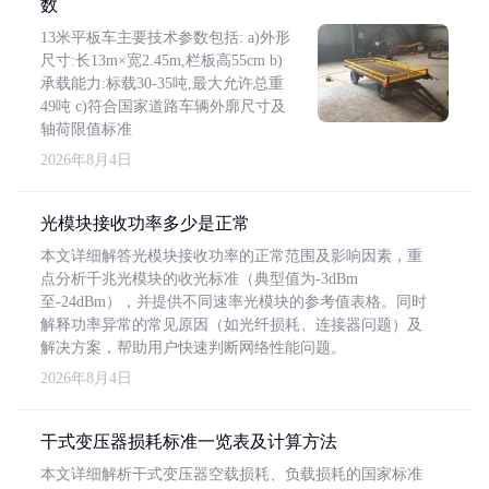
数
13米平板车主要技术参数包括: a)外形
尺寸:长13m×宽2.45m,栏板高55cm b)
承载能力:标载30-35吨,最大允许总重
49吨 c)符合国家道路车辆外廓尺寸及
轴荷限值标准
2026年8月4日
光模块接收功率多少是正常
本文详细解答光模块接收功率的正常范围及影响因素，重
点分析千兆光模块的收光标准（典型值为-3dBm
至-24dBm），并提供不同速率光模块的参考值表格。同时
解释功率异常的常见原因（如光纤损耗、连接器问题）及
解决方案，帮助用户快速判断网络性能问题。
2026年8月4日
干式变压器损耗标准一览表及计算方法
本文详细解析干式变压器空载损耗、负载损耗的国家标准