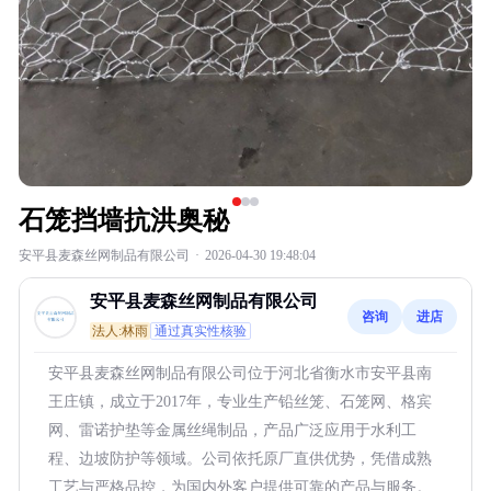
石笼挡墙抗洪奥秘
安平县麦森丝网制品有限公司
·
2026-04-30 19:48:04
安平县麦森丝网制品有限公司
咨询
进店
法人:林雨
通过真实性核验
安平县麦森丝网制品有限公司位于河北省衡水市安平县南
王庄镇，成立于2017年，专业生产铅丝笼、石笼网、格宾
网、雷诺护垫等金属丝绳制品，产品广泛应用于水利工
程、边坡防护等领域。公司依托原厂直供优势，凭借成熟
工艺与严格品控，为国内外客户提供可靠的产品与服务。