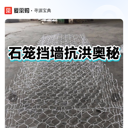
寻源宝典
‹
›