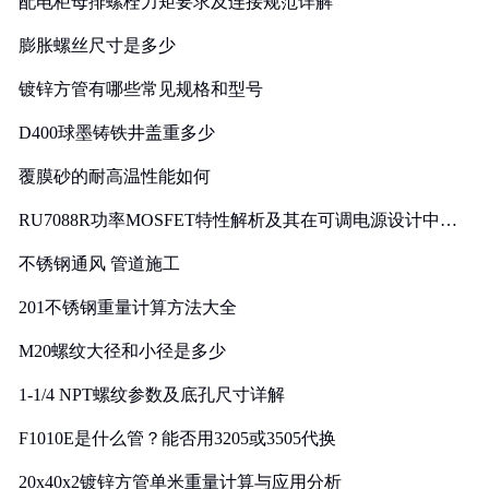
配电柜母排螺栓力矩要求及连接规范详解
膨胀螺丝尺寸是多少
镀锌方管有哪些常见规格和型号
D400球墨铸铁井盖重多少
覆膜砂的耐高温性能如何
RU7088R功率MOSFET特性解析及其在可调电源设计中的
实践
不锈钢通风 管道施工
201不锈钢重量计算方法大全
M20螺纹大径和小径是多少
1-1/4 NPT螺纹参数及底孔尺寸详解
F1010E是什么管？能否用3205或3505代换
20x40x2镀锌方管单米重量计算与应用分析