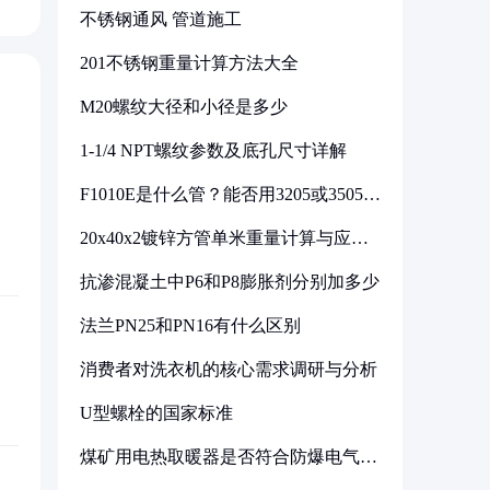
不锈钢通风 管道施工
201不锈钢重量计算方法大全
M20螺纹大径和小径是多少
1-1/4 NPT螺纹参数及底孔尺寸详解
F1010E是什么管？能否用3205或3505代
换
20x40x2镀锌方管单米重量计算与应用
分析
抗渗混凝土中P6和P8膨胀剂分别加多少
法兰PN25和PN16有什么区别
消费者对洗衣机的核心需求调研与分析
U型螺栓的国家标准
煤矿用电热取暖器是否符合防爆电气设
备标准