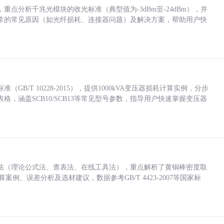
点分析千兆光模块的收光标准（典型值为-3dBm至-24dBm），并
常的常见原因（如光纤损耗、连接器问题）及解决方案，帮助用户快
/T 10228-2015），提供1000kVA变压器损耗计算实例，分步
，涵盖SCB10/SCB13等常见型号参数，指导用户快速掌握变压器
法（理论公式法、查表法、在线工具法），重点解析了黄铜棒密度取
计算案例、误差分析及选材建议，数据参考GB/T 4423-2007等国家标