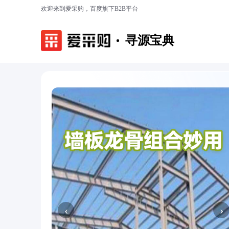
欢迎来到爱采购，百度旗下B2B平台
寻源宝典
‹
›