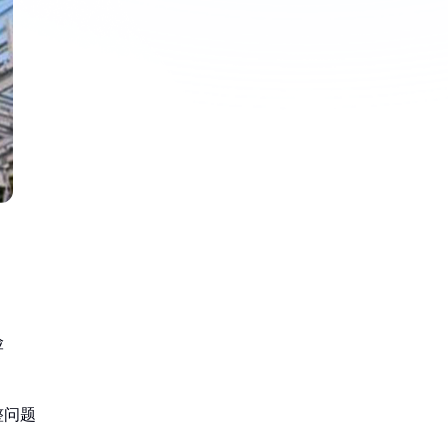
险
整问题