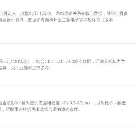
括各引脚定义、典型电压/电流值、内部逻辑关系等核心数据，并附引脚参
电路设计要点，数据参考自杭州士兰微电子官方规格书（版本
_1/2H状态），结合GB/T 5231-2012标准数据，详细分析其力学
差异，为工业选材提供参考。
砂200目对应的表面粗糙度（Ra 3.2-6.3μm），并对比不同目数
业实践，帮助用户根据需求选择合适的喷砂参数。