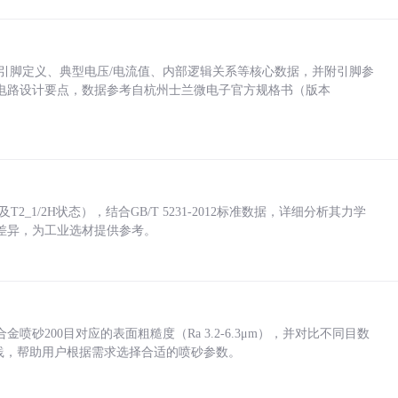
括各引脚定义、典型电压/电流值、内部逻辑关系等核心数据，并附引脚参
电路设计要点，数据参考自杭州士兰微电子官方规格书（版本
_1/2H状态），结合GB/T 5231-2012标准数据，详细分析其力学
差异，为工业选材提供参考。
砂200目对应的表面粗糙度（Ra 3.2-6.3μm），并对比不同目数
业实践，帮助用户根据需求选择合适的喷砂参数。