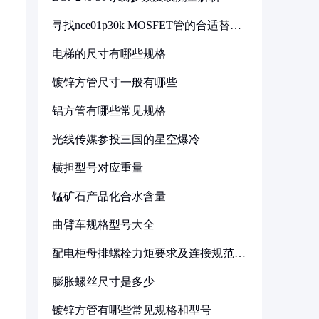
寻找nce01p30k MOSFET管的合适替代
型号
电梯的尺寸有哪些规格
镀锌方管尺寸一般有哪些
铝方管有哪些常见规格
光线传媒参投三国的星空爆冷
横担型号对应重量
锰矿石产品化合水含量
曲臂车规格型号大全
配电柜母排螺栓力矩要求及连接规范详
解
膨胀螺丝尺寸是多少
镀锌方管有哪些常见规格和型号