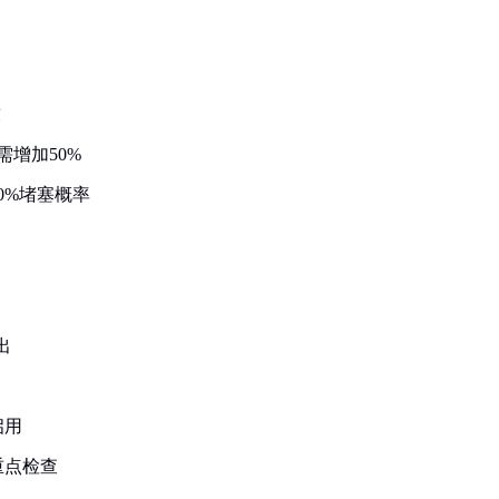
求
增加50%
0%堵塞概率
出
启用
重点检查