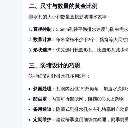
二、尺寸与数量的黄金比例
排水孔的大小和数量直接影响排水效率：
直径控制
：5-6mm孔径平衡排水速度与防虫需
数量计算
：每米窗框不少于2个，飘窗等大尺寸需
形状选择
：优先选用长圆形孔，比圆形孔减少4
三、防堵设计的巧思
这些细节能让排水孔多用5年：
斜面处理
：孔洞内沿做15°外倾角，加速水流排
防尘罩
：内置可拆卸滤网，阻挡80%以上杂物
备用通道
：隐藏式副排水孔在主孔堵塞时自动
定期维护
：建议每季度用细铁丝疏通，雨季前