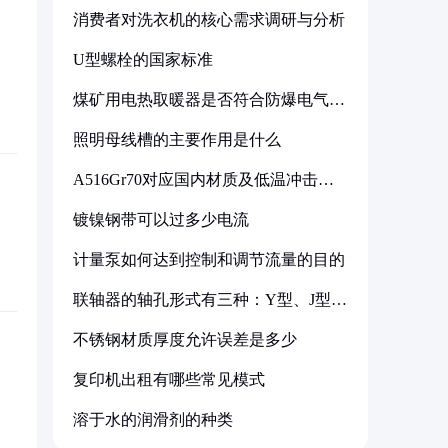
消费者对洗衣机的核心需求调研与分析
U型螺栓的国家标准
煤矿用电热取暖器是否符合防爆电气设
备标准
照明母线槽的主要作用是什么
A516Gr70对应国内材质及低温冲击要
求解析
镀镍钢带可以过多少电流
计量泵如何达到控制和调节流量的目的
联轴器的轴孔形式有三种：Y型、J型、
Z型
不锈钢材质厚度允许误差是多少
复印机出租有哪些常见模式
溶于水的润滑剂的种类