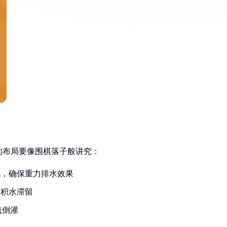
的布局要像围棋落子般讲究：
孔，确保重力排水效果
致积水滞留
流倒灌