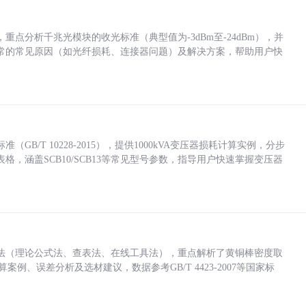
点分析千兆光模块的收光标准（典型值为-3dBm至-24dBm），并
常的常见原因（如光纤损耗、连接器问题）及解决方案，帮助用户快
/T 10228-2015），提供1000kVA变压器损耗计算实例，分步
，涵盖SCB10/SCB13等常见型号参数，指导用户快速掌握变压器
法（理论公式法、查表法、在线工具法），重点解析了黄铜棒密度取
计算案例、误差分析及选材建议，数据参考GB/T 4423-2007等国家标