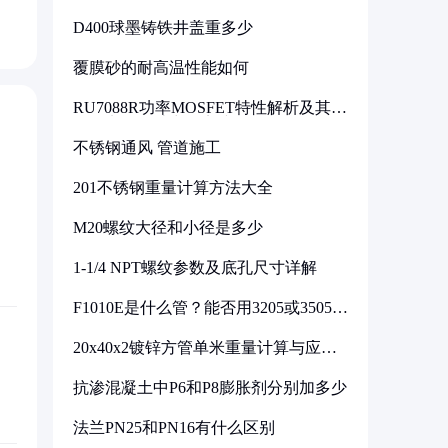
D400球墨铸铁井盖重多少
覆膜砂的耐高温性能如何
RU7088R功率MOSFET特性解析及其在
可调电源设计中的实践
不锈钢通风 管道施工
201不锈钢重量计算方法大全
M20螺纹大径和小径是多少
1-1/4 NPT螺纹参数及底孔尺寸详解
F1010E是什么管？能否用3205或3505代
换
20x40x2镀锌方管单米重量计算与应用
分析
抗渗混凝土中P6和P8膨胀剂分别加多少
法兰PN25和PN16有什么区别