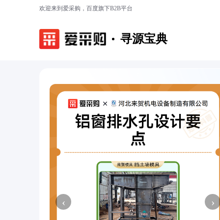
欢迎来到爱采购，百度旗下B2B平台
寻源宝典
‹
›