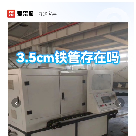
寻源宝典
‹
›