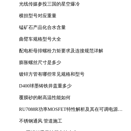
光线传媒参投三国的星空爆冷
横担型号对应重量
锰矿石产品化合水含量
曲臂车规格型号大全
配电柜母排螺栓力矩要求及连接规范详解
膨胀螺丝尺寸是多少
镀锌方管有哪些常见规格和型号
D400球墨铸铁井盖重多少
覆膜砂的耐高温性能如何
RU7088R功率MOSFET特性解析及其在可调电源设
计中的实践
不锈钢通风 管道施工