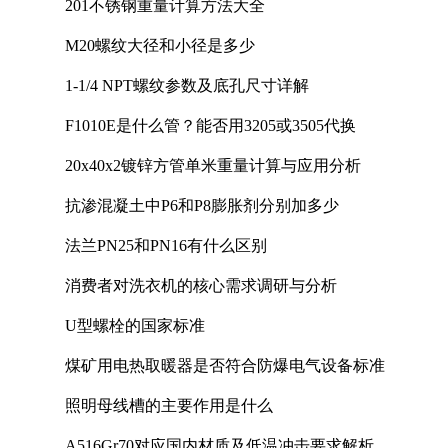
201不锈钢重量计算方法大全
M20螺纹大径和小径是多少
1-1/4 NPT螺纹参数及底孔尺寸详解
F1010E是什么管？能否用3205或3505代换
20x40x2镀锌方管单米重量计算与应用分析
抗渗混凝土中P6和P8膨胀剂分别加多少
法兰PN25和PN16有什么区别
消费者对洗衣机的核心需求调研与分析
U型螺栓的国家标准
煤矿用电热取暖器是否符合防爆电气设备标准
照明母线槽的主要作用是什么
A516Gr70对应国内材质及低温冲击要求解析