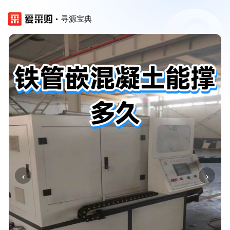
寻源宝典
‹
›