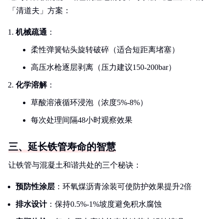
「清道夫」方案：
机械疏通
：
柔性弹簧钻头旋转破碎（适合短距离堵塞）
高压水枪逐层剥离（压力建议150-200bar）
化学溶解
：
草酸溶液循环浸泡（浓度5%-8%）
每次处理间隔48小时观察效果
三、延长铁管寿命的智慧
让铁管与混凝土和谐共处的三个秘诀：
预防性涂层
：环氧煤沥青涂装可使防护效果提升2倍
排水设计
：保持0.5%-1%坡度避免积水腐蚀