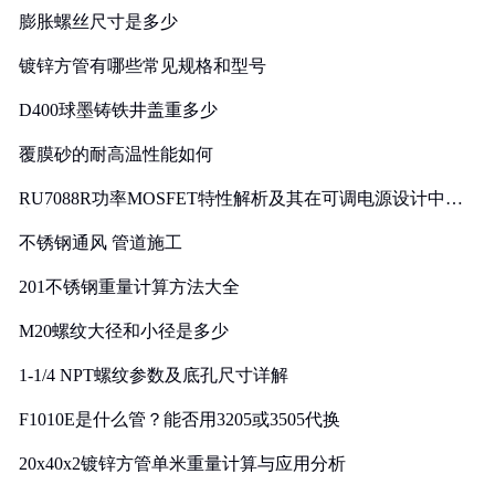
膨胀螺丝尺寸是多少
镀锌方管有哪些常见规格和型号
D400球墨铸铁井盖重多少
覆膜砂的耐高温性能如何
RU7088R功率MOSFET特性解析及其在可调电源设计中的
实践
不锈钢通风 管道施工
201不锈钢重量计算方法大全
M20螺纹大径和小径是多少
1-1/4 NPT螺纹参数及底孔尺寸详解
F1010E是什么管？能否用3205或3505代换
20x40x2镀锌方管单米重量计算与应用分析