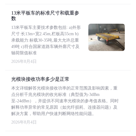
13米平板车的标准尺寸和载重参
数
13米平板车主要技术参数包括: a)外形
尺寸:长13m×宽2.45m,栏板高55cm b)
承载能力:标载30-35吨,最大允许总重
49吨 c)符合国家道路车辆外廓尺寸及
轴荷限值标准
2026年8月4日
光模块接收功率多少是正常
本文详细解答光模块接收功率的正常范围及影响因素，重
点分析千兆光模块的收光标准（典型值为-3dBm
至-24dBm），并提供不同速率光模块的参考值表格。同时
解释功率异常的常见原因（如光纤损耗、连接器问题）及
解决方案，帮助用户快速判断网络性能问题。
2026年8月4日