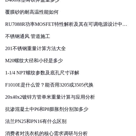
覆膜砂的耐高温性能如何
RU7088R功率MOSFET特性解析及其在可调电源设计中的
实践
不锈钢通风 管道施工
201不锈钢重量计算方法大全
M20螺纹大径和小径是多少
1-1/4 NPT螺纹参数及底孔尺寸详解
F1010E是什么管？能否用3205或3505代换
20x40x2镀锌方管单米重量计算与应用分析
抗渗混凝土中P6和P8膨胀剂分别加多少
法兰PN25和PN16有什么区别
消费者对洗衣机的核心需求调研与分析