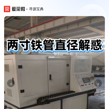
寻源宝典
‹
›