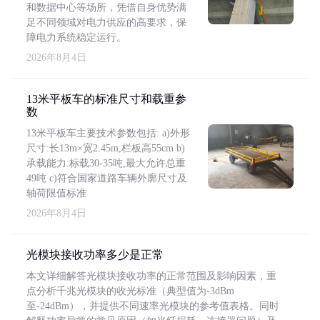
和数据中心等场所，凭借自身优势满
足不同领域对电力供应的高要求，保
障电力系统稳定运行。
2026年8月4日
13米平板车的标准尺寸和载重参
数
13米平板车主要技术参数包括: a)外形
尺寸:长13m×宽2.45m,栏板高55cm b)
承载能力:标载30-35吨,最大允许总重
49吨 c)符合国家道路车辆外廓尺寸及
轴荷限值标准
2026年8月4日
光模块接收功率多少是正常
本文详细解答光模块接收功率的正常范围及影响因素，重
点分析千兆光模块的收光标准（典型值为-3dBm
至-24dBm），并提供不同速率光模块的参考值表格。同时