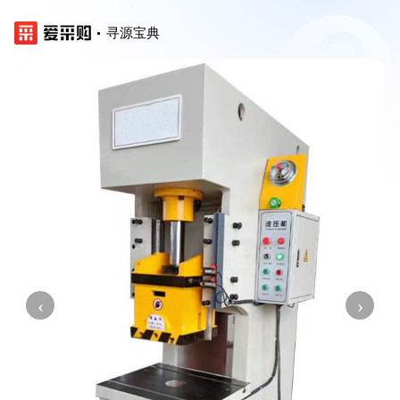
寻源宝典
‹
›