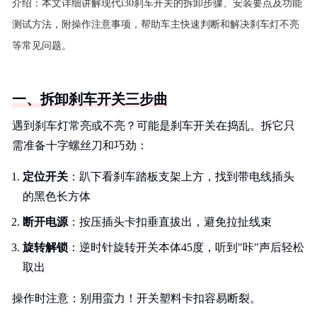
介绍：
本文详细讲解现代i30刹车开关的拆卸步骤、安装要点及功能
测试方法，附操作注意事项，帮助车主快速判断和解决刹车灯不亮
等常见问题。
一、拆卸刹车开关三步曲
遇到刹车灯常亮或不亮？可能是刹车开关在捣乱。拆它只
需准备十字螺丝刀和巧劲：
定位开关
：趴下看刹车踏板支架上方，找到带电线插头
的黑色长方体
断开电源
：按压插头卡扣垂直拔出，避免拉扯线束
旋转解锁
：逆时针旋转开关本体45度，听到"咔"声后轻松
取出
操作时注意：别用蛮力！开关塑料卡扣容易断裂。