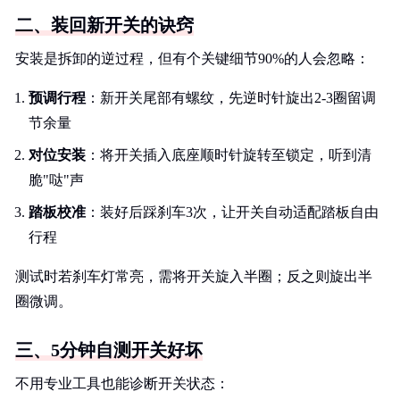
二、装回新开关的诀窍
安装是拆卸的逆过程，但有个关键细节90%的人会忽略：
预调行程
：新开关尾部有螺纹，先逆时针旋出2-3圈留调
节余量
对位安装
：将开关插入底座顺时针旋转至锁定，听到清
脆"哒"声
踏板校准
：装好后踩刹车3次，让开关自动适配踏板自由
行程
测试时若刹车灯常亮，需将开关旋入半圈；反之则旋出半
圈微调。
三、5分钟自测开关好坏
不用专业工具也能诊断开关状态：