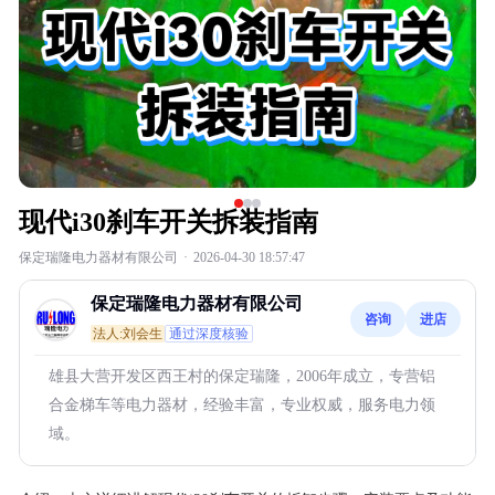
现代i30刹车开关拆装指南
保定瑞隆电力器材有限公司
·
2026-04-30 18:57:47
保定瑞隆电力器材有限公司
咨询
进店
法人:刘会生
通过深度核验
雄县大营开发区西王村的保定瑞隆，2006年成立，专营铝
合金梯车等电力器材，经验丰富，专业权威，服务电力领
域。