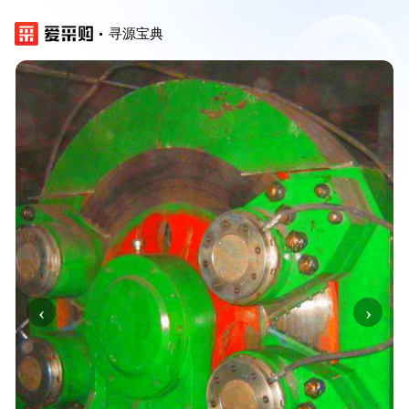
寻源宝典
‹
›