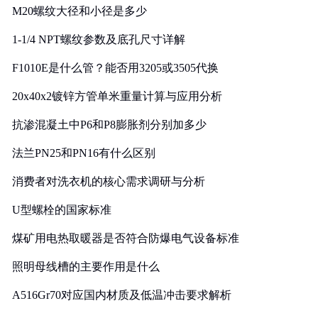
M20螺纹大径和小径是多少
1-1/4 NPT螺纹参数及底孔尺寸详解
F1010E是什么管？能否用3205或3505代换
20x40x2镀锌方管单米重量计算与应用分析
抗渗混凝土中P6和P8膨胀剂分别加多少
法兰PN25和PN16有什么区别
消费者对洗衣机的核心需求调研与分析
U型螺栓的国家标准
煤矿用电热取暖器是否符合防爆电气设备标准
照明母线槽的主要作用是什么
A516Gr70对应国内材质及低温冲击要求解析