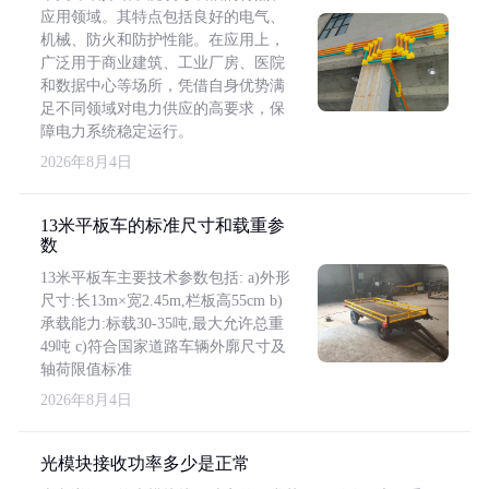
应用领域。其特点包括良好的电气、
机械、防火和防护性能。在应用上，
广泛用于商业建筑、工业厂房、医院
和数据中心等场所，凭借自身优势满
足不同领域对电力供应的高要求，保
障电力系统稳定运行。
2026年8月4日
13米平板车的标准尺寸和载重参
数
13米平板车主要技术参数包括: a)外形
尺寸:长13m×宽2.45m,栏板高55cm b)
承载能力:标载30-35吨,最大允许总重
49吨 c)符合国家道路车辆外廓尺寸及
轴荷限值标准
2026年8月4日
光模块接收功率多少是正常