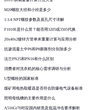
M20螺纹大径和小径是多少
1-1/4 NPT螺纹参数及底孔尺寸详解
F1010E是什么管？能否用3205或3505代换
20x40x2镀锌方管单米重量计算与应用分析
抗渗混凝土中P6和P8膨胀剂分别加多少
法兰PN25和PN16有什么区别
消费者对洗衣机的核心需求调研与分析
U型螺栓的国家标准
煤矿用电热取暖器是否符合防爆电气设备标准
照明母线槽的主要作用是什么
A516Gr70对应国内材质及低温冲击要求解析