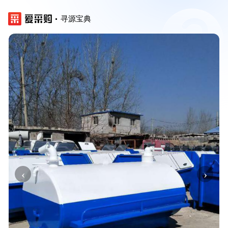
寻源宝典
‹
›