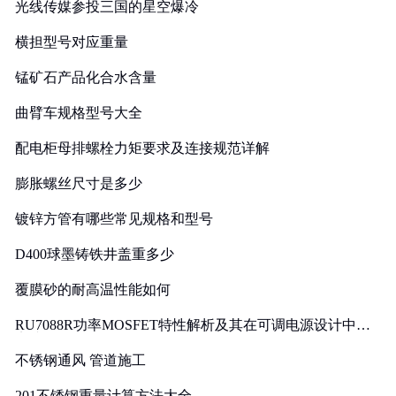
光线传媒参投三国的星空爆冷
横担型号对应重量
锰矿石产品化合水含量
曲臂车规格型号大全
配电柜母排螺栓力矩要求及连接规范详解
膨胀螺丝尺寸是多少
镀锌方管有哪些常见规格和型号
D400球墨铸铁井盖重多少
覆膜砂的耐高温性能如何
RU7088R功率MOSFET特性解析及其在可调电源设计中的
实践
不锈钢通风 管道施工
201不锈钢重量计算方法大全