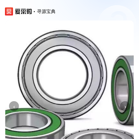
寻源宝典
‹
›