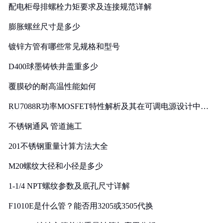
配电柜母排螺栓力矩要求及连接规范详解
膨胀螺丝尺寸是多少
镀锌方管有哪些常见规格和型号
D400球墨铸铁井盖重多少
覆膜砂的耐高温性能如何
RU7088R功率MOSFET特性解析及其在可调电源设计中的
实践
不锈钢通风 管道施工
201不锈钢重量计算方法大全
M20螺纹大径和小径是多少
1-1/4 NPT螺纹参数及底孔尺寸详解
F1010E是什么管？能否用3205或3505代换