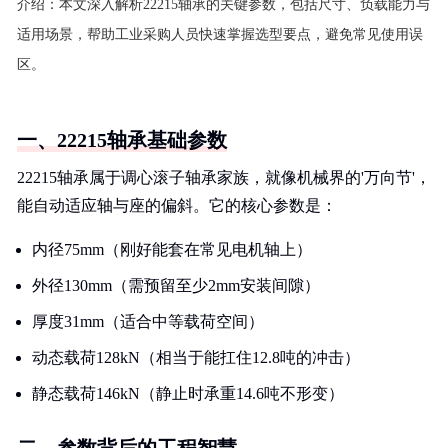
介绍：
本文深入解析22215轴承的关键参数，包括尺寸、负载能力与
适用场景，帮助工业采购人员快速掌握选型要点，避免常见使用误
区。
一、22215轴承基础参数
22215轴承属于调心滚子轴承家族，就像机械界的'万向节'，
能自动适应轴与座的偏斜。它的核心参数是：
内径75mm（刚好能套在常见电机轴上）
外径130mm（需预留至少2mm安装间隙）
厚度31mm（适合中等载荷空间）
动态载荷128kN（相当于能扛住12.8吨的冲击）
静态载荷146kN（静止时承重14.6吨不形变）