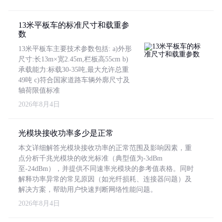
13米平板车的标准尺寸和载重参
数
13米平板车主要技术参数包括: a)外形
尺寸:长13m×宽2.45m,栏板高55cm b)
承载能力:标载30-35吨,最大允许总重
49吨 c)符合国家道路车辆外廓尺寸及
轴荷限值标准
2026年8月4日
光模块接收功率多少是正常
本文详细解答光模块接收功率的正常范围及影响因素，重
点分析千兆光模块的收光标准（典型值为-3dBm
至-24dBm），并提供不同速率光模块的参考值表格。同时
解释功率异常的常见原因（如光纤损耗、连接器问题）及
解决方案，帮助用户快速判断网络性能问题。
2026年8月4日