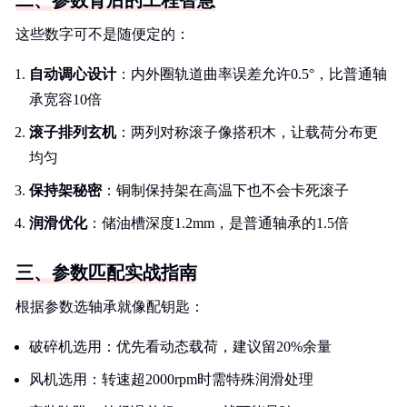
二、参数背后的工程智慧
这些数字可不是随便定的：
自动调心设计
：内外圈轨道曲率误差允许0.5°，比普通轴
承宽容10倍
滚子排列玄机
：两列对称滚子像搭积木，让载荷分布更
均匀
保持架秘密
：铜制保持架在高温下也不会卡死滚子
润滑优化
：储油槽深度1.2mm，是普通轴承的1.5倍
三、参数匹配实战指南
根据参数选轴承就像配钥匙：
破碎机选用：优先看动态载荷，建议留20%余量
风机选用：转速超2000rpm时需特殊润滑处理