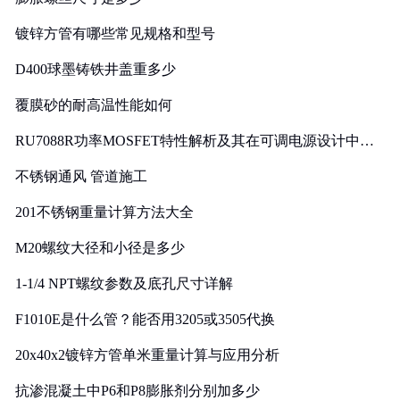
镀锌方管有哪些常见规格和型号
D400球墨铸铁井盖重多少
覆膜砂的耐高温性能如何
RU7088R功率MOSFET特性解析及其在可调电源设计中的
实践
不锈钢通风 管道施工
201不锈钢重量计算方法大全
M20螺纹大径和小径是多少
1-1/4 NPT螺纹参数及底孔尺寸详解
F1010E是什么管？能否用3205或3505代换
20x40x2镀锌方管单米重量计算与应用分析
抗渗混凝土中P6和P8膨胀剂分别加多少