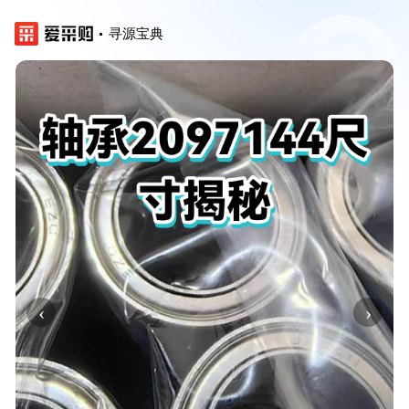
寻源宝典
‹
›