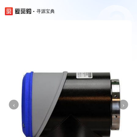
寻源宝典
‹
›