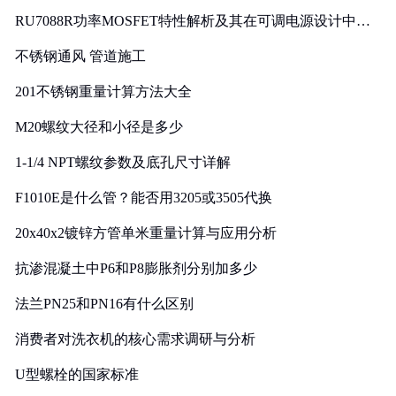
RU7088R功率MOSFET特性解析及其在可调电源设计中的
实践
不锈钢通风 管道施工
201不锈钢重量计算方法大全
M20螺纹大径和小径是多少
1-1/4 NPT螺纹参数及底孔尺寸详解
F1010E是什么管？能否用3205或3505代换
20x40x2镀锌方管单米重量计算与应用分析
抗渗混凝土中P6和P8膨胀剂分别加多少
法兰PN25和PN16有什么区别
消费者对洗衣机的核心需求调研与分析
U型螺栓的国家标准