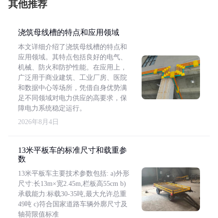
其他推荐
浇筑母线槽的特点和应用领域
本文详细介绍了浇筑母线槽的特点和
应用领域。其特点包括良好的电气、
机械、防火和防护性能。在应用上，
广泛用于商业建筑、工业厂房、医院
和数据中心等场所，凭借自身优势满
足不同领域对电力供应的高要求，保
障电力系统稳定运行。
2026年8月4日
13米平板车的标准尺寸和载重参
数
13米平板车主要技术参数包括: a)外形
尺寸:长13m×宽2.45m,栏板高55cm b)
承载能力:标载30-35吨,最大允许总重
49吨 c)符合国家道路车辆外廓尺寸及
轴荷限值标准