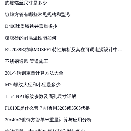
膨胀螺丝尺寸是多少
镀锌方管有哪些常见规格和型号
D400球墨铸铁井盖重多少
覆膜砂的耐高温性能如何
RU7088R功率MOSFET特性解析及其在可调电源设计中的
实践
不锈钢通风 管道施工
201不锈钢重量计算方法大全
M20螺纹大径和小径是多少
1-1/4 NPT螺纹参数及底孔尺寸详解
F1010E是什么管？能否用3205或3505代换
20x40x2镀锌方管单米重量计算与应用分析