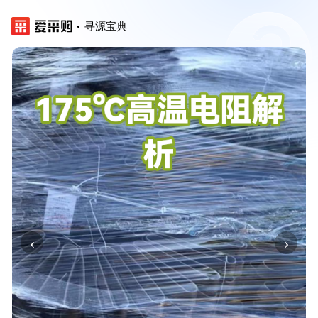
寻源宝典
‹
›