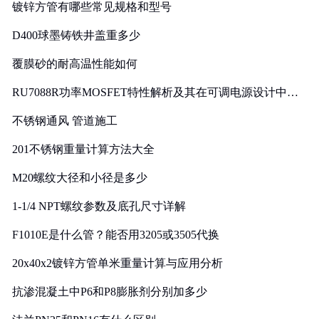
镀锌方管有哪些常见规格和型号
D400球墨铸铁井盖重多少
覆膜砂的耐高温性能如何
RU7088R功率MOSFET特性解析及其在可调电源设计中的
实践
不锈钢通风 管道施工
201不锈钢重量计算方法大全
M20螺纹大径和小径是多少
1-1/4 NPT螺纹参数及底孔尺寸详解
F1010E是什么管？能否用3205或3505代换
20x40x2镀锌方管单米重量计算与应用分析
抗渗混凝土中P6和P8膨胀剂分别加多少