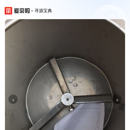
寻源宝典
‹
›