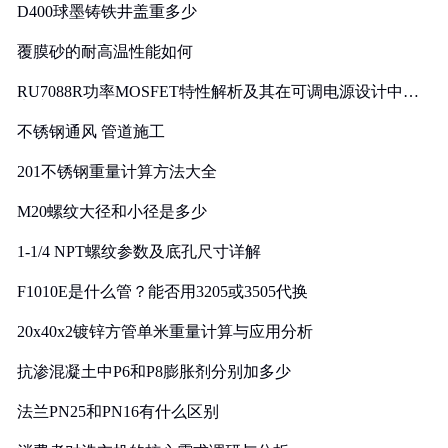
D400球墨铸铁井盖重多少
覆膜砂的耐高温性能如何
RU7088R功率MOSFET特性解析及其在可调电源设计中的
实践
不锈钢通风 管道施工
201不锈钢重量计算方法大全
M20螺纹大径和小径是多少
1-1/4 NPT螺纹参数及底孔尺寸详解
F1010E是什么管？能否用3205或3505代换
20x40x2镀锌方管单米重量计算与应用分析
抗渗混凝土中P6和P8膨胀剂分别加多少
法兰PN25和PN16有什么区别