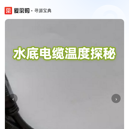
寻源宝典
‹
›