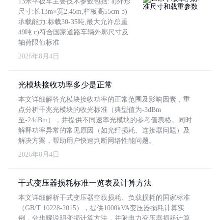
13米平板车主要技术参数包括: a)外形
尺寸:长13m×宽2.45m,栏板高55cm b)
承载能力:标载30-35吨,最大允许总重
49吨 c)符合国家道路车辆外廓尺寸及
轴荷限值标准
2026年8月4日
光模块接收功率多少是正常
本文详细解答光模块接收功率的正常范围及影响因素，重
点分析千兆光模块的收光标准（典型值为-3dBm
至-24dBm），并提供不同速率光模块的参考值表格。同时
解释功率异常的常见原因（如光纤损耗、连接器问题）及
解决方案，帮助用户快速判断网络性能问题。
2026年8月4日
干式变压器损耗标准一览表及计算方法
本文详细解析干式变压器空载损耗、负载损耗的国家标准
（GB/T 10228-2015），提供1000kVA变压器损耗计算实
例，分步骤说明变损计算方法，并附电力变压器损耗计算