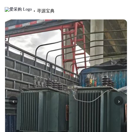
寻源宝典
‹
›