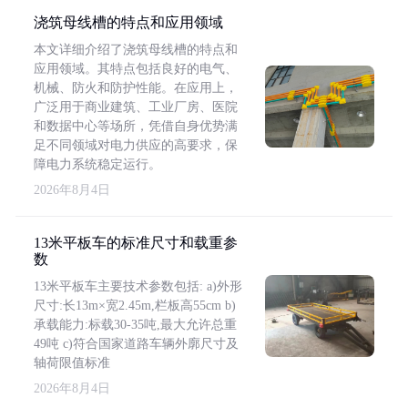
浇筑母线槽的特点和应用领域
本文详细介绍了浇筑母线槽的特点和
应用领域。其特点包括良好的电气、
机械、防火和防护性能。在应用上，
广泛用于商业建筑、工业厂房、医院
和数据中心等场所，凭借自身优势满
足不同领域对电力供应的高要求，保
障电力系统稳定运行。
2026年8月4日
13米平板车的标准尺寸和载重参
数
13米平板车主要技术参数包括: a)外形
尺寸:长13m×宽2.45m,栏板高55cm b)
承载能力:标载30-35吨,最大允许总重
49吨 c)符合国家道路车辆外廓尺寸及
轴荷限值标准
2026年8月4日