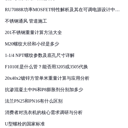
RU7088R功率MOSFET特性解析及其在可调电源设计中的
实践
不锈钢通风 管道施工
201不锈钢重量计算方法大全
M20螺纹大径和小径是多少
1-1/4 NPT螺纹参数及底孔尺寸详解
F1010E是什么管？能否用3205或3505代换
20x40x2镀锌方管单米重量计算与应用分析
抗渗混凝土中P6和P8膨胀剂分别加多少
法兰PN25和PN16有什么区别
消费者对洗衣机的核心需求调研与分析
U型螺栓的国家标准