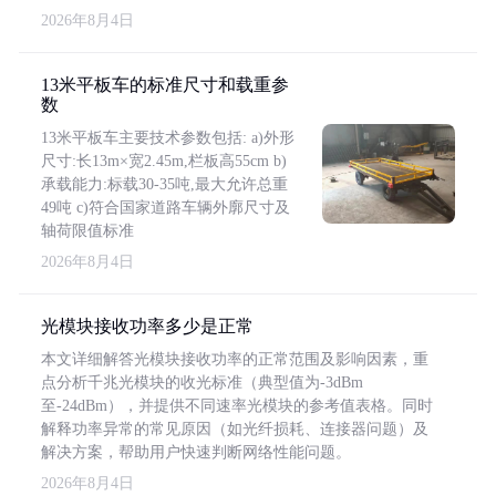
2026年8月4日
13米平板车的标准尺寸和载重参
数
13米平板车主要技术参数包括: a)外形
尺寸:长13m×宽2.45m,栏板高55cm b)
承载能力:标载30-35吨,最大允许总重
49吨 c)符合国家道路车辆外廓尺寸及
轴荷限值标准
2026年8月4日
光模块接收功率多少是正常
本文详细解答光模块接收功率的正常范围及影响因素，重
点分析千兆光模块的收光标准（典型值为-3dBm
至-24dBm），并提供不同速率光模块的参考值表格。同时
解释功率异常的常见原因（如光纤损耗、连接器问题）及
解决方案，帮助用户快速判断网络性能问题。
2026年8月4日