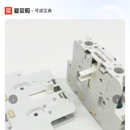
寻源宝典
‹
›