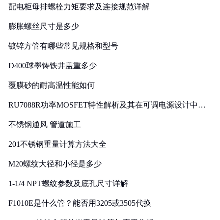
配电柜母排螺栓力矩要求及连接规范详解
膨胀螺丝尺寸是多少
镀锌方管有哪些常见规格和型号
D400球墨铸铁井盖重多少
覆膜砂的耐高温性能如何
RU7088R功率MOSFET特性解析及其在可调电源设计中的
实践
不锈钢通风 管道施工
201不锈钢重量计算方法大全
M20螺纹大径和小径是多少
1-1/4 NPT螺纹参数及底孔尺寸详解
F1010E是什么管？能否用3205或3505代换