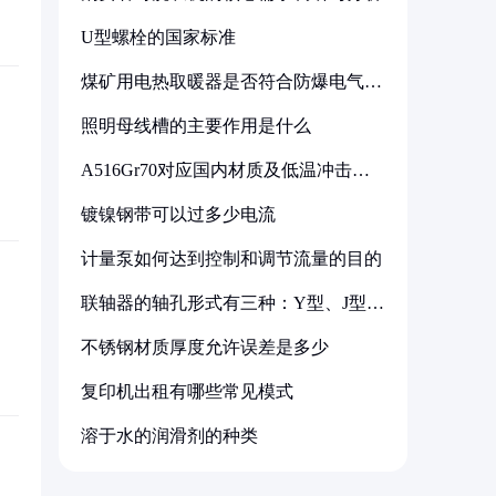
U型螺栓的国家标准
煤矿用电热取暖器是否符合防爆电气设
备标准
照明母线槽的主要作用是什么
A516Gr70对应国内材质及低温冲击要
求解析
镀镍钢带可以过多少电流
计量泵如何达到控制和调节流量的目的
联轴器的轴孔形式有三种：Y型、J型、
Z型
不锈钢材质厚度允许误差是多少
复印机出租有哪些常见模式
溶于水的润滑剂的种类