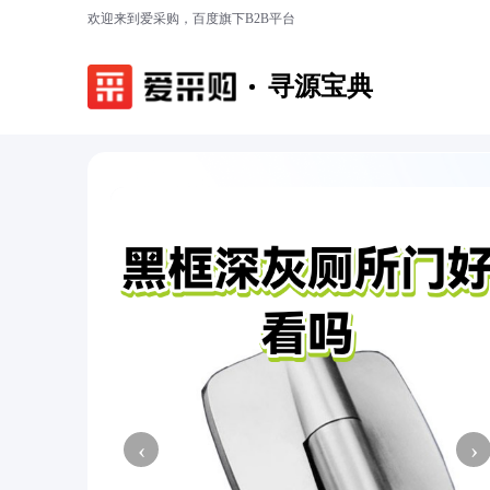
欢迎来到爱采购，百度旗下B2B平台
寻源宝典
‹
›