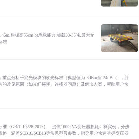
5m,栏板高55cm b)承载能力:标载30-35吨,最大允
标准
点分析千兆光模块的收光标准（典型值为-3dBm至-24dBm），并
常的常见原因（如光纤损耗、连接器问题）及解决方案，帮助用户快
/T 10228-2015），提供1000kVA变压器损耗计算实例，分步
，涵盖SCB10/SCB13等常见型号参数，指导用户快速掌握变压器