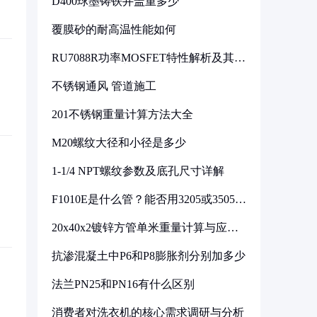
D400球墨铸铁井盖重多少
覆膜砂的耐高温性能如何
RU7088R功率MOSFET特性解析及其在
可调电源设计中的实践
不锈钢通风 管道施工
201不锈钢重量计算方法大全
M20螺纹大径和小径是多少
1-1/4 NPT螺纹参数及底孔尺寸详解
F1010E是什么管？能否用3205或3505代
换
20x40x2镀锌方管单米重量计算与应用
分析
抗渗混凝土中P6和P8膨胀剂分别加多少
法兰PN25和PN16有什么区别
消费者对洗衣机的核心需求调研与分析