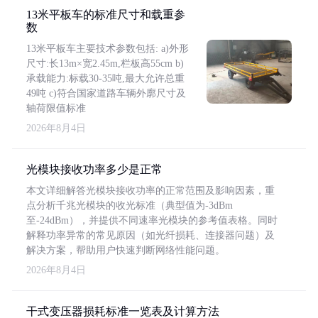
13米平板车的标准尺寸和载重参
数
13米平板车主要技术参数包括: a)外形
尺寸:长13m×宽2.45m,栏板高55cm b)
承载能力:标载30-35吨,最大允许总重
49吨 c)符合国家道路车辆外廓尺寸及
轴荷限值标准
2026年8月4日
光模块接收功率多少是正常
本文详细解答光模块接收功率的正常范围及影响因素，重
点分析千兆光模块的收光标准（典型值为-3dBm
至-24dBm），并提供不同速率光模块的参考值表格。同时
解释功率异常的常见原因（如光纤损耗、连接器问题）及
解决方案，帮助用户快速判断网络性能问题。
2026年8月4日
干式变压器损耗标准一览表及计算方法