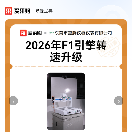
寻源宝典
‹
›