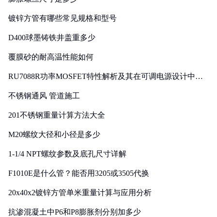
镀锌方管有哪些常见规格和型号
D400球墨铸铁井盖重多少
覆膜砂的耐高温性能如何
RU7088R功率MOSFET特性解析及其在可调电源设计中的
实践
不锈钢通风 管道施工
201不锈钢重量计算方法大全
M20螺纹大径和小径是多少
1-1/4 NPT螺纹参数及底孔尺寸详解
F1010E是什么管？能否用3205或3505代换
20x40x2镀锌方管单米重量计算与应用分析
抗渗混凝土中P6和P8膨胀剂分别加多少