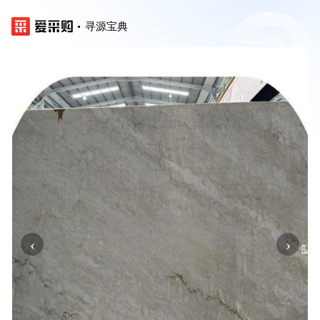
寻源宝典
‹
›