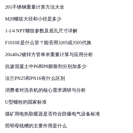
201不锈钢重量计算方法大全
M20螺纹大径和小径是多少
1-1/4 NPT螺纹参数及底孔尺寸详解
F1010E是什么管？能否用3205或3505代换
20x40x2镀锌方管单米重量计算与应用分析
抗渗混凝土中P6和P8膨胀剂分别加多少
法兰PN25和PN16有什么区别
消费者对洗衣机的核心需求调研与分析
U型螺栓的国家标准
煤矿用电热取暖器是否符合防爆电气设备标准
照明母线槽的主要作用是什么