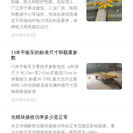
机械、防火和防护性能。在应用上，
广泛用于商业建筑、工业厂房、医院
和数据中心等场所，凭借自身优势满
足不同领域对电力供应的高要求，保
障电力系统稳定运行。
2026年8月4日
13米平板车的标准尺寸和载重参
数
13米平板车主要技术参数包括: a)外形
尺寸:长13m×宽2.45m,栏板高55cm b)
承载能力:标载30-35吨,最大允许总重
49吨 c)符合国家道路车辆外廓尺寸及
轴荷限值标准
2026年8月4日
光模块接收功率多少是正常
本文详细解答光模块接收功率的正常范围及影响因素，重
点分析千兆光模块的收光标准（典型值为-3dBm