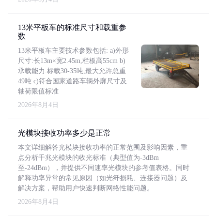
13米平板车的标准尺寸和载重参
数
13米平板车主要技术参数包括: a)外形
尺寸:长13m×宽2.45m,栏板高55cm b)
承载能力:标载30-35吨,最大允许总重
49吨 c)符合国家道路车辆外廓尺寸及
轴荷限值标准
2026年8月4日
光模块接收功率多少是正常
本文详细解答光模块接收功率的正常范围及影响因素，重
点分析千兆光模块的收光标准（典型值为-3dBm
至-24dBm），并提供不同速率光模块的参考值表格。同时
解释功率异常的常见原因（如光纤损耗、连接器问题）及
解决方案，帮助用户快速判断网络性能问题。
2026年8月4日