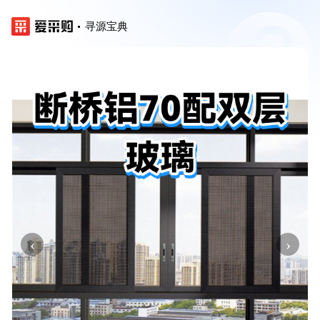
寻源宝典
‹
›