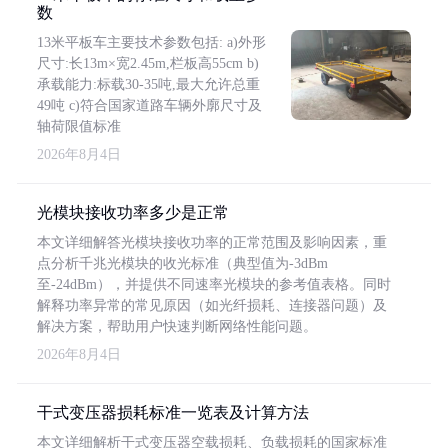
数
13米平板车主要技术参数包括: a)外形
尺寸:长13m×宽2.45m,栏板高55cm b)
承载能力:标载30-35吨,最大允许总重
49吨 c)符合国家道路车辆外廓尺寸及
轴荷限值标准
2026年8月4日
光模块接收功率多少是正常
本文详细解答光模块接收功率的正常范围及影响因素，重
点分析千兆光模块的收光标准（典型值为-3dBm
至-24dBm），并提供不同速率光模块的参考值表格。同时
解释功率异常的常见原因（如光纤损耗、连接器问题）及
解决方案，帮助用户快速判断网络性能问题。
2026年8月4日
干式变压器损耗标准一览表及计算方法
本文详细解析干式变压器空载损耗、负载损耗的国家标准