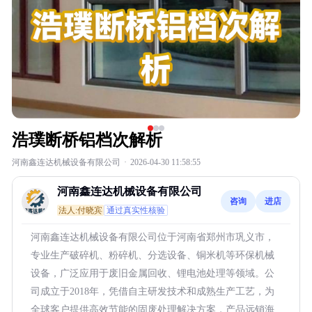
浩璞断桥铝档次解析
河南鑫连达机械设备有限公司
·
2026-04-30 11:58:55
河南鑫连达机械设备有限公司
咨询
进店
法人:付晓宾
通过真实性核验
河南鑫连达机械设备有限公司位于河南省郑州市巩义市，
专业生产破碎机、粉碎机、分选设备、铜米机等环保机械
设备，广泛应用于废旧金属回收、锂电池处理等领域。公
司成立于2018年，凭借自主研发技术和成熟生产工艺，为
全球客户提供高效节能的固废处理解决方案，产品远销海