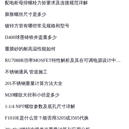
配电柜母排螺栓力矩要求及连接规范详解
膨胀螺丝尺寸是多少
镀锌方管有哪些常见规格和型号
D400球墨铸铁井盖重多少
覆膜砂的耐高温性能如何
RU7088R功率MOSFET特性解析及其在可调电源设计中的
实践
不锈钢通风 管道施工
201不锈钢重量计算方法大全
M20螺纹大径和小径是多少
1-1/4 NPT螺纹参数及底孔尺寸详解
F1010E是什么管？能否用3205或3505代换