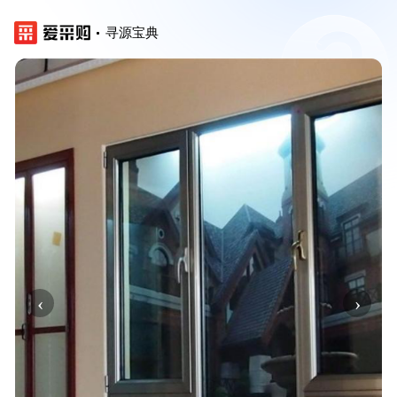
寻源宝典
‹
›