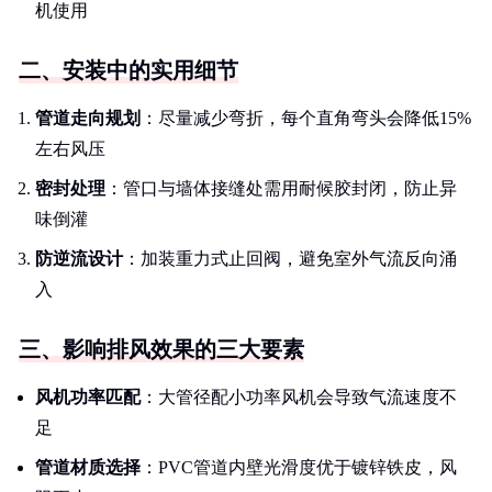
机使用
二、安装中的实用细节
管道走向规划
：尽量减少弯折，每个直角弯头会降低15%
左右风压
密封处理
：管口与墙体接缝处需用耐候胶封闭，防止异
味倒灌
防逆流设计
：加装重力式止回阀，避免室外气流反向涌
入
三、影响排风效果的三大要素
风机功率匹配
：大管径配小功率风机会导致气流速度不
足
管道材质选择
：PVC管道内壁光滑度优于镀锌铁皮，风