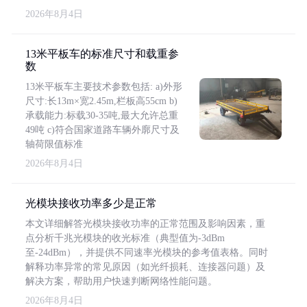
2026年8月4日
13米平板车的标准尺寸和载重参
数
13米平板车主要技术参数包括: a)外形
尺寸:长13m×宽2.45m,栏板高55cm b)
承载能力:标载30-35吨,最大允许总重
49吨 c)符合国家道路车辆外廓尺寸及
轴荷限值标准
2026年8月4日
光模块接收功率多少是正常
本文详细解答光模块接收功率的正常范围及影响因素，重
点分析千兆光模块的收光标准（典型值为-3dBm
至-24dBm），并提供不同速率光模块的参考值表格。同时
解释功率异常的常见原因（如光纤损耗、连接器问题）及
解决方案，帮助用户快速判断网络性能问题。
2026年8月4日