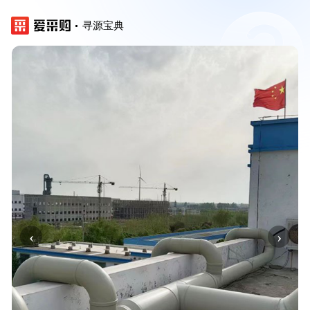
寻源宝典
‹
›