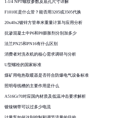
1-1/4 NPT螺纹参数及底孔尺寸详解
F1010E是什么管？能否用3205或3505代换
20x40x2镀锌方管单米重量计算与应用分析
抗渗混凝土中P6和P8膨胀剂分别加多少
法兰PN25和PN16有什么区别
消费者对洗衣机的核心需求调研与分析
U型螺栓的国家标准
煤矿用电热取暖器是否符合防爆电气设备标准
照明母线槽的主要作用是什么
A516Gr70对应国内材质及低温冲击要求解析
镀镍钢带可以过多少电流
计量泵如何达到控制和调节流量的目的