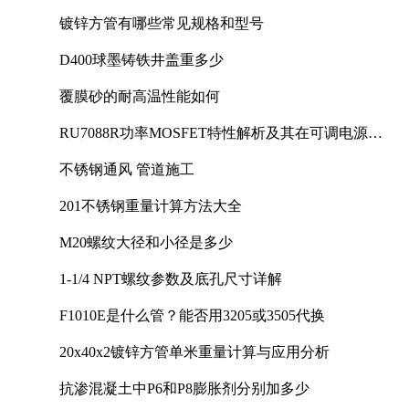
镀锌方管有哪些常见规格和型号
D400球墨铸铁井盖重多少
覆膜砂的耐高温性能如何
RU7088R功率MOSFET特性解析及其在可调电源设
计中的实践
不锈钢通风 管道施工
201不锈钢重量计算方法大全
M20螺纹大径和小径是多少
1-1/4 NPT螺纹参数及底孔尺寸详解
F1010E是什么管？能否用3205或3505代换
20x40x2镀锌方管单米重量计算与应用分析
抗渗混凝土中P6和P8膨胀剂分别加多少