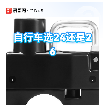
寻源宝典
‹
›