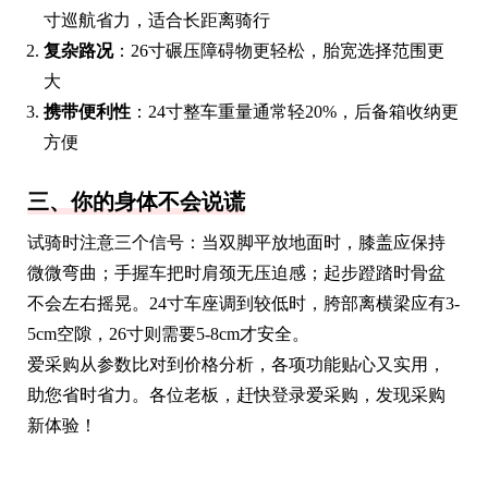
寸巡航省力，适合长距离骑行
复杂路况
：26寸碾压障碍物更轻松，胎宽选择范围更
大
携带便利性
：24寸整车重量通常轻20%，后备箱收纳更
方便
三、你的身体不会说谎
试骑时注意三个信号：当双脚平放地面时，膝盖应保持
微微弯曲；手握车把时肩颈无压迫感；起步蹬踏时骨盆
不会左右摇晃。24寸车座调到较低时，胯部离横梁应有3-
5cm空隙，26寸则需要5-8cm才安全。
爱采购从参数比对到价格分析，各项功能贴心又实用，
助您省时省力。各位老板，赶快登录爱采购，发现采购
新体验！