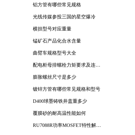
铝方管有哪些常见规格
光线传媒参投三国的星空爆冷
横担型号对应重量
锰矿石产品化合水含量
曲臂车规格型号大全
配电柜母排螺栓力矩要求及连接
规范详解
膨胀螺丝尺寸是多少
镀锌方管有哪些常见规格和型号
D400球墨铸铁井盖重多少
覆膜砂的耐高温性能如何
RU7088R功率MOSFET特性解析
及其在可调电源设计中的实践