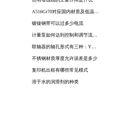
A516Gr70对应国内材质及低温冲
击要求解析
镀镍钢带可以过多少电流
计量泵如何达到控制和调节流量
的目的
联轴器的轴孔形式有三种：Y
型、J型、Z型
不锈钢材质厚度允许误差是多少
复印机出租有哪些常见模式
溶于水的润滑剂的种类