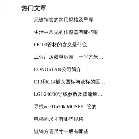
热门文章
无缝钢管的常用规格及壁厚
生活中常见的传感器有哪些呢
PE100管材的含义是什么
工业厂房载重标准：一平方米能
承受多少公斤
CONOSTAN公司简介
C13和C14插头国标与欧标的区别
及其标准解析
LGJ-240/30导线参数及载流量解
析
寻找nce01p30k MOSFET管的合
适替代型号
电梯的尺寸有哪些规格
镀锌方管尺寸一般有哪些