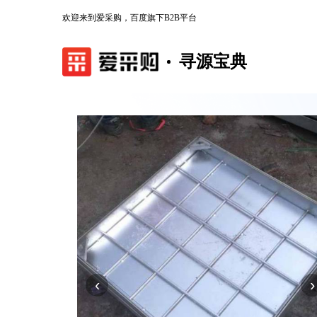
欢迎来到爱采购，百度旗下B2B平台
寻源宝典
‹
›