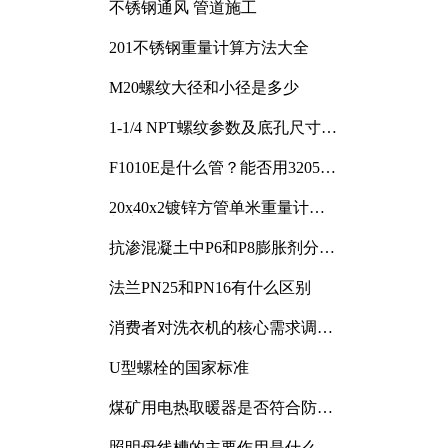
不锈钢通风 管道施工
201不锈钢重量计算方法大全
M20螺纹大径和小径是多少
1-1/4 NPT螺纹参数及底孔尺寸详
解
F1010E是什么管？能否用3205或
3505代换
20x40x2镀锌方管单米重量计算
与应用分析
抗渗混凝土中P6和P8膨胀剂分别
加多少
法兰PN25和PN16有什么区别
消费者对洗衣机的核心需求调研
与分析
U型螺栓的国家标准
煤矿用电热取暖器是否符合防爆
电气设备标准
照明母线槽的主要作用是什么