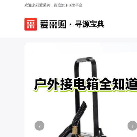
欢迎来到爱采购，百度旗下B2B平台
寻源宝典
‹
›