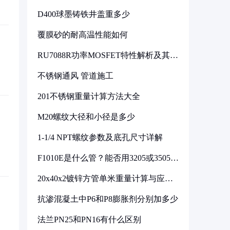
D400球墨铸铁井盖重多少
覆膜砂的耐高温性能如何
RU7088R功率MOSFET特性解析及其在
可调电源设计中的实践
不锈钢通风 管道施工
201不锈钢重量计算方法大全
M20螺纹大径和小径是多少
1-1/4 NPT螺纹参数及底孔尺寸详解
F1010E是什么管？能否用3205或3505代
换
20x40x2镀锌方管单米重量计算与应用
分析
抗渗混凝土中P6和P8膨胀剂分别加多少
法兰PN25和PN16有什么区别