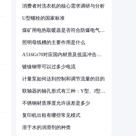
消费者对洗衣机的核心需求调研与分析
U型螺栓的国家标准
煤矿用电热取暖器是否符合防爆电气设
备标准
照明母线槽的主要作用是什么
A516Gr70对应国内材质及低温冲击要
求解析
镀镍钢带可以过多少电流
计量泵如何达到控制和调节流量的目的
联轴器的轴孔形式有三种：Y型、J型、
Z型
不锈钢材质厚度允许误差是多少
复印机出租有哪些常见模式
溶于水的润滑剂的种类