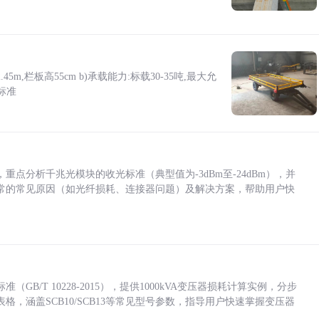
5m,栏板高55cm b)承载能力:标载30-35吨,最大允
标准
点分析千兆光模块的收光标准（典型值为-3dBm至-24dBm），并
常的常见原因（如光纤损耗、连接器问题）及解决方案，帮助用户快
/T 10228-2015），提供1000kVA变压器损耗计算实例，分步
，涵盖SCB10/SCB13等常见型号参数，指导用户快速掌握变压器