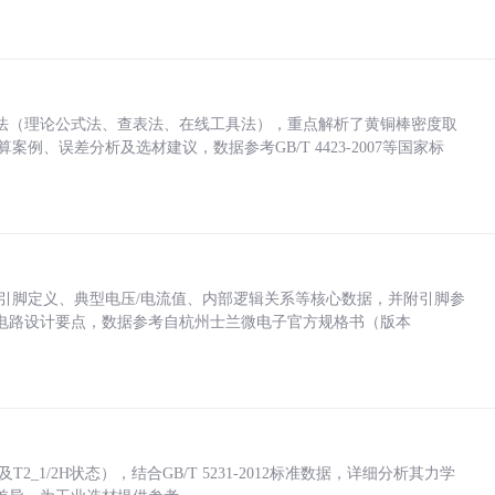
法（理论公式法、查表法、在线工具法），重点解析了黄铜棒密度取
计算案例、误差分析及选材建议，数据参考GB/T 4423-2007等国家标
括各引脚定义、典型电压/电流值、内部逻辑关系等核心数据，并附引脚参
电路设计要点，数据参考自杭州士兰微电子官方规格书（版本
_1/2H状态），结合GB/T 5231-2012标准数据，详细分析其力学