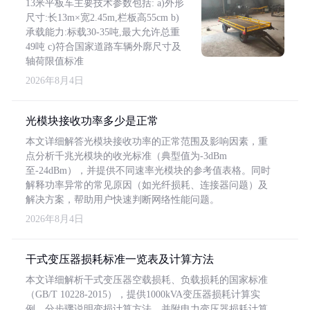
13米平板车主要技术参数包括: a)外形
尺寸:长13m×宽2.45m,栏板高55cm b)
承载能力:标载30-35吨,最大允许总重
49吨 c)符合国家道路车辆外廓尺寸及
轴荷限值标准
2026年8月4日
光模块接收功率多少是正常
本文详细解答光模块接收功率的正常范围及影响因素，重
点分析千兆光模块的收光标准（典型值为-3dBm
至-24dBm），并提供不同速率光模块的参考值表格。同时
解释功率异常的常见原因（如光纤损耗、连接器问题）及
解决方案，帮助用户快速判断网络性能问题。
2026年8月4日
干式变压器损耗标准一览表及计算方法
本文详细解析干式变压器空载损耗、负载损耗的国家标准
（GB/T 10228-2015），提供1000kVA变压器损耗计算实
例，分步骤说明变损计算方法，并附电力变压器损耗计算