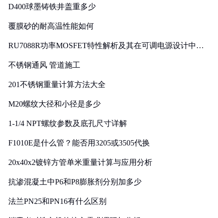
D400球墨铸铁井盖重多少
覆膜砂的耐高温性能如何
RU7088R功率MOSFET特性解析及其在可调电源设计中的
实践
不锈钢通风 管道施工
201不锈钢重量计算方法大全
M20螺纹大径和小径是多少
1-1/4 NPT螺纹参数及底孔尺寸详解
F1010E是什么管？能否用3205或3505代换
20x40x2镀锌方管单米重量计算与应用分析
抗渗混凝土中P6和P8膨胀剂分别加多少
法兰PN25和PN16有什么区别