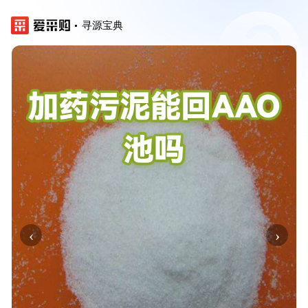
寻源宝典
‹
›