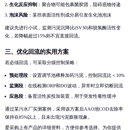
生化反应抑制
：聚合物可能包裹菌胶团，阻碍底物传递
泡沫风险
：某些表面活性剂成分易引发生化池泡沫
建议先进行小试，监测污泥沉降比(SV30)和脱氢酶活性变
化，若降幅超过15%则不宜直接回流。
三、优化回流的实用方案
若必须回流，可采取分级控制策略：
预处理段
：设置调节池稀释加药污泥，控制回流比＜10%
监测段
：在线检测ORP和DO波动，异常时立即切断回流
应急段
：备置活性炭投加装置，用于突发性毒性缓冲
通过某污水厂实测案例，采用该方案后AAO池COD去除率
保持在85%以上，且未出现污泥膨胀现象。
爱采购上有产品的详细资料，方便你参考选择。为你提供