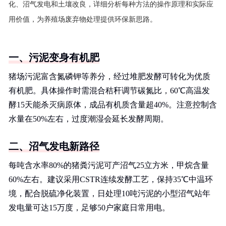
化、沼气发电和土壤改良，详细分析每种方法的操作原理和实际应
用价值，为养殖场废弃物处理提供环保新思路。
一、污泥变身有机肥
猪场污泥富含氮磷钾等养分，经过堆肥发酵可转化为优质
有机肥。具体操作时需混合秸秆调节碳氮比，60℃高温发
酵15天能杀灭病原体，成品有机质含量超40%。注意控制含
水量在50%左右，过度潮湿会延长发酵周期。
二、沼气发电新路径
每吨含水率80%的猪粪污泥可产沼气25立方米，甲烷含量
60%左右。建议采用CSTR连续发酵工艺，保持35℃中温环
境，配合脱硫净化装置，日处理10吨污泥的小型沼气站年
发电量可达15万度，足够50户家庭日常用电。