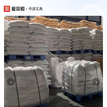
寻源宝典
‹
›