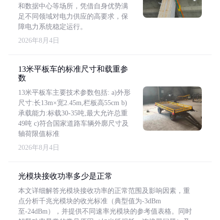
和数据中心等场所，凭借自身优势满
足不同领域对电力供应的高要求，保
障电力系统稳定运行。
2026年8月4日
13米平板车的标准尺寸和载重参
数
13米平板车主要技术参数包括: a)外形
尺寸:长13m×宽2.45m,栏板高55cm b)
承载能力:标载30-35吨,最大允许总重
49吨 c)符合国家道路车辆外廓尺寸及
轴荷限值标准
2026年8月4日
光模块接收功率多少是正常
本文详细解答光模块接收功率的正常范围及影响因素，重
点分析千兆光模块的收光标准（典型值为-3dBm
至-24dBm），并提供不同速率光模块的参考值表格。同时