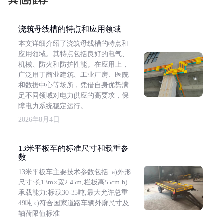
其他推荐
浇筑母线槽的特点和应用领域
本文详细介绍了浇筑母线槽的特点和
应用领域。其特点包括良好的电气、
机械、防火和防护性能。在应用上，
广泛用于商业建筑、工业厂房、医院
和数据中心等场所，凭借自身优势满
足不同领域对电力供应的高要求，保
障电力系统稳定运行。
2026年8月4日
13米平板车的标准尺寸和载重参
数
13米平板车主要技术参数包括: a)外形
尺寸:长13m×宽2.45m,栏板高55cm b)
承载能力:标载30-35吨,最大允许总重
49吨 c)符合国家道路车辆外廓尺寸及
轴荷限值标准