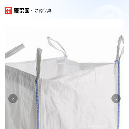
寻源宝典
‹
›