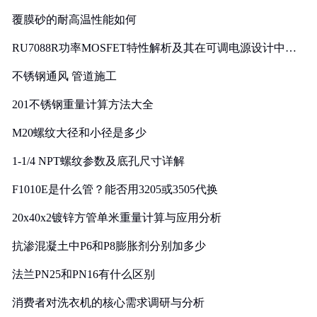
覆膜砂的耐高温性能如何
RU7088R功率MOSFET特性解析及其在可调电源设计中的
实践
不锈钢通风 管道施工
201不锈钢重量计算方法大全
M20螺纹大径和小径是多少
1-1/4 NPT螺纹参数及底孔尺寸详解
F1010E是什么管？能否用3205或3505代换
20x40x2镀锌方管单米重量计算与应用分析
抗渗混凝土中P6和P8膨胀剂分别加多少
法兰PN25和PN16有什么区别
消费者对洗衣机的核心需求调研与分析