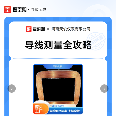
寻源宝典
‹
›