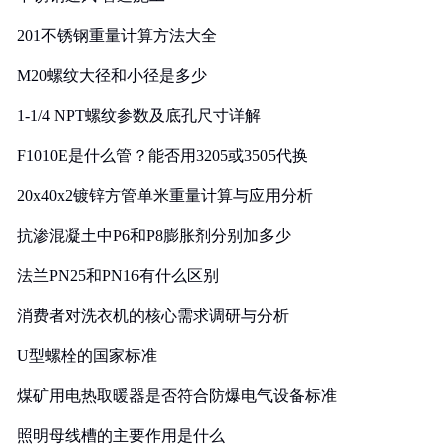
201不锈钢重量计算方法大全
M20螺纹大径和小径是多少
1-1/4 NPT螺纹参数及底孔尺寸详解
F1010E是什么管？能否用3205或3505代换
20x40x2镀锌方管单米重量计算与应用分析
抗渗混凝土中P6和P8膨胀剂分别加多少
法兰PN25和PN16有什么区别
消费者对洗衣机的核心需求调研与分析
U型螺栓的国家标准
煤矿用电热取暖器是否符合防爆电气设备标准
照明母线槽的主要作用是什么