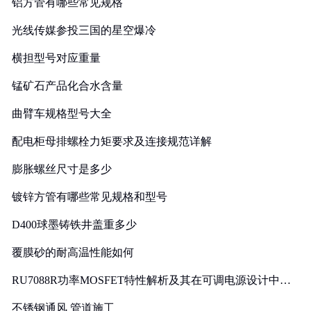
铝方管有哪些常见规格
光线传媒参投三国的星空爆冷
横担型号对应重量
锰矿石产品化合水含量
曲臂车规格型号大全
配电柜母排螺栓力矩要求及连接规范详解
膨胀螺丝尺寸是多少
镀锌方管有哪些常见规格和型号
D400球墨铸铁井盖重多少
覆膜砂的耐高温性能如何
RU7088R功率MOSFET特性解析及其在可调电源设计中的
实践
不锈钢通风 管道施工