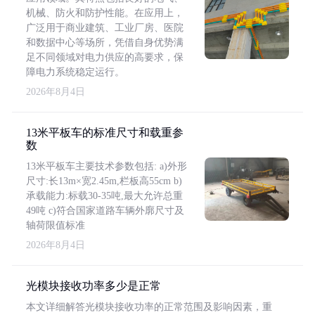
机械、防火和防护性能。在应用上，
广泛用于商业建筑、工业厂房、医院
和数据中心等场所，凭借自身优势满
足不同领域对电力供应的高要求，保
障电力系统稳定运行。
2026年8月4日
13米平板车的标准尺寸和载重参
数
13米平板车主要技术参数包括: a)外形
尺寸:长13m×宽2.45m,栏板高55cm b)
承载能力:标载30-35吨,最大允许总重
49吨 c)符合国家道路车辆外廓尺寸及
轴荷限值标准
2026年8月4日
光模块接收功率多少是正常
本文详细解答光模块接收功率的正常范围及影响因素，重