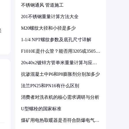
不锈钢通风 管道施工
201不锈钢重量计算方法大全
M20螺纹大径和小径是多少
采
1-1/4 NPT螺纹参数及底孔尺寸详解
F1010E是什么管？能否用3205或3505代
换
20x40x2镀锌方管单米重量计算与应用
分析
抗渗混凝土中P6和P8膨胀剂分别加多少
法兰PN25和PN16有什么区别
消费者对洗衣机的核心需求调研与分析
U型螺栓的国家标准
煤矿用电热取暖器是否符合防爆电气设
备标准