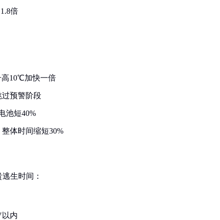
.8倍
高10℃加快一倍
跳过预警阶段
电池短40%
整体时间缩短30%
贵逃生时间：
V以内