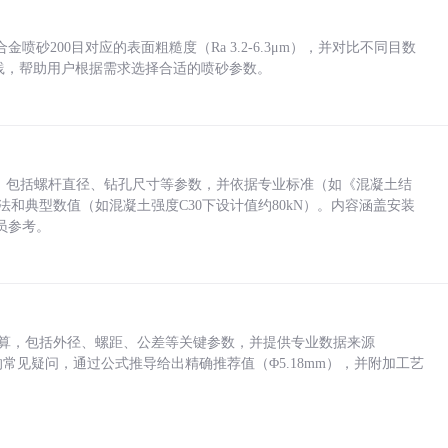
砂200目对应的表面粗糙度（Ra 3.2-6.3μm），并对比不同目数
业实践，帮助用户根据需求选择合适的喷砂参数。
力，包括螺杆直径、钻孔尺寸等参数，并依据专业标准（如《混凝土结
方法和典型数值（如混凝土强度C30下设计值约80kN）。内容涵盖安装
员参考。
底孔计算，包括外径、螺距、公差等关键参数，并提供专业数据来源
孔尺寸的常见疑问，通过公式推导给出精确推荐值（Φ5.18mm），并附加工艺