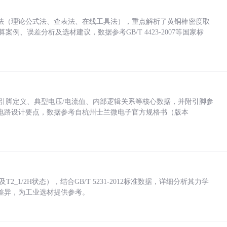
法（理论公式法、查表法、在线工具法），重点解析了黄铜棒密度取
计算案例、误差分析及选材建议，数据参考GB/T 4423-2007等国家标
括各引脚定义、典型电压/电流值、内部逻辑关系等核心数据，并附引脚参
电路设计要点，数据参考自杭州士兰微电子官方规格书（版本
_1/2H状态），结合GB/T 5231-2012标准数据，详细分析其力学
差异，为工业选材提供参考。