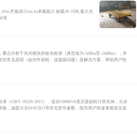
5m,栏板高55cm b)承载能力:标载30-35吨,最大允
标准
点分析千兆光模块的收光标准（典型值为-3dBm至-24dBm），并
常的常见原因（如光纤损耗、连接器问题）及解决方案，帮助用户快
/T 10228-2015），提供1000kVA变压器损耗计算实例，分步
，涵盖SCB10/SCB13等常见型号参数，指导用户快速掌握变压器