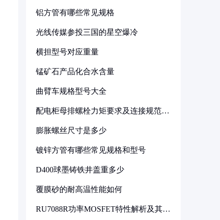
铝方管有哪些常见规格
光线传媒参投三国的星空爆冷
横担型号对应重量
锰矿石产品化合水含量
曲臂车规格型号大全
配电柜母排螺栓力矩要求及连接规范详
解
膨胀螺丝尺寸是多少
镀锌方管有哪些常见规格和型号
D400球墨铸铁井盖重多少
覆膜砂的耐高温性能如何
RU7088R功率MOSFET特性解析及其在
可调电源设计中的实践