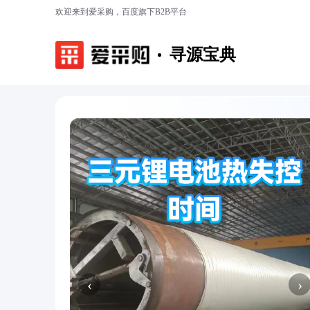
欢迎来到爱采购，百度旗下B2B平台
寻源宝典
‹
›