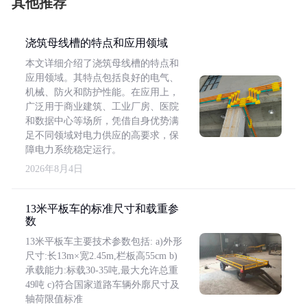
其他推荐
浇筑母线槽的特点和应用领域
本文详细介绍了浇筑母线槽的特点和
应用领域。其特点包括良好的电气、
机械、防火和防护性能。在应用上，
广泛用于商业建筑、工业厂房、医院
和数据中心等场所，凭借自身优势满
足不同领域对电力供应的高要求，保
障电力系统稳定运行。
2026年8月4日
13米平板车的标准尺寸和载重参
数
13米平板车主要技术参数包括: a)外形
尺寸:长13m×宽2.45m,栏板高55cm b)
承载能力:标载30-35吨,最大允许总重
49吨 c)符合国家道路车辆外廓尺寸及
轴荷限值标准