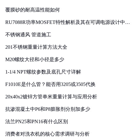
覆膜砂的耐高温性能如何
RU7088R功率MOSFET特性解析及其在可调电源设计中的
实践
不锈钢通风 管道施工
201不锈钢重量计算方法大全
M20螺纹大径和小径是多少
1-1/4 NPT螺纹参数及底孔尺寸详解
F1010E是什么管？能否用3205或3505代换
20x40x2镀锌方管单米重量计算与应用分析
抗渗混凝土中P6和P8膨胀剂分别加多少
法兰PN25和PN16有什么区别
消费者对洗衣机的核心需求调研与分析