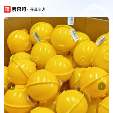
寻源宝典
‹
›