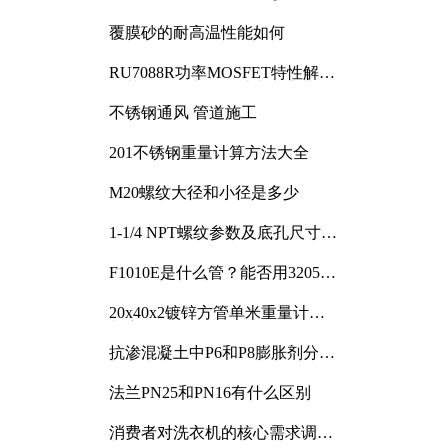
覆膜砂的耐高温性能如何
RU7088R功率MOSFET特性解析
及其在可调电源设计中的实践
不锈钢通风 管道施工
201不锈钢重量计算方法大全
M20螺纹大径和小径是多少
1-1/4 NPT螺纹参数及底孔尺寸详
解
F1010E是什么管？能否用3205或
3505代换
20x40x2镀锌方管单米重量计算
与应用分析
抗渗混凝土中P6和P8膨胀剂分别
加多少
法兰PN25和PN16有什么区别
消费者对洗衣机的核心需求调研