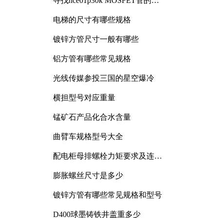
寻找nce01p30k MOSFET管的合
适替代型号
电梯的尺寸有哪些规格
镀锌方管尺寸一般有哪些
铝方管有哪些常见规格
光线传媒参投三国的星空爆冷
横担型号对应重量
锰矿石产品化合水含量
曲臂车规格型号大全
配电柜母排螺栓力矩要求及连接
规范详解
膨胀螺丝尺寸是多少
镀锌方管有哪些常见规格和型号
D400球墨铸铁井盖重多少