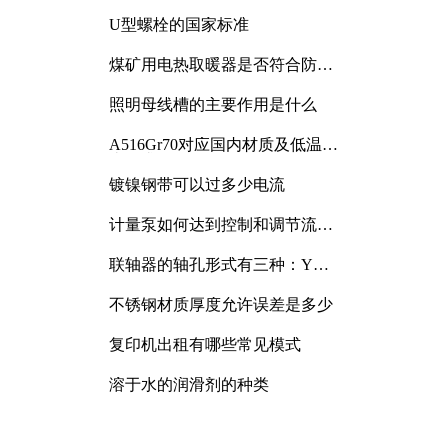
与分析
U型螺栓的国家标准
煤矿用电热取暖器是否符合防爆
电气设备标准
照明母线槽的主要作用是什么
A516Gr70对应国内材质及低温冲
击要求解析
镀镍钢带可以过多少电流
计量泵如何达到控制和调节流量
的目的
联轴器的轴孔形式有三种：Y
型、J型、Z型
不锈钢材质厚度允许误差是多少
复印机出租有哪些常见模式
溶于水的润滑剂的种类