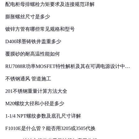
配电柜母排螺栓力矩要求及连接规范详解
膨胀螺丝尺寸是多少
镀锌方管有哪些常见规格和型号
D400球墨铸铁井盖重多少
覆膜砂的耐高温性能如何
RU7088R功率MOSFET特性解析及其在可调电源设计中的
实践
不锈钢通风 管道施工
201不锈钢重量计算方法大全
M20螺纹大径和小径是多少
1-1/4 NPT螺纹参数及底孔尺寸详解
F1010E是什么管？能否用3205或3505代换