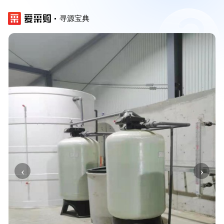
寻源宝典
‹
›