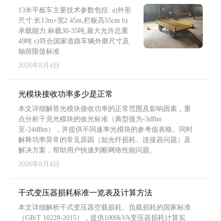
13米平板车主要技术参数包括: a)外形
尺寸:长13m×宽2.45m,栏板高55cm b)
承载能力:标载30-35吨,最大允许总重
49吨 c)符合国家道路车辆外廓尺寸及
轴荷限值标准
2026年8月4日
光模块接收功率多少是正常
本文详细解答光模块接收功率的正常范围及影响因素，重
点分析千兆光模块的收光标准（典型值为-3dBm
至-24dBm），并提供不同速率光模块的参考值表格。同时
解释功率异常的常见原因（如光纤损耗、连接器问题）及
解决方案，帮助用户快速判断网络性能问题。
2026年8月4日
干式变压器损耗标准一览表及计算方法
本文详细解析干式变压器空载损耗、负载损耗的国家标准
（GB/T 10228-2015），提供1000kVA变压器损耗计算实