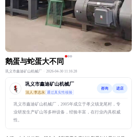
鹅蛋与蛇蛋大不同
巩义市鑫迪矿山机械厂
·
2026-04-30 11:16:28
巩义市鑫迪矿山机械厂
咨询
进店
法人:李志永
通过真实性核验
巩义市鑫迪矿山机械厂，2005年成立于孝义镇龙尾村，专
业研发生产矿山等多种设备，经验丰富，在行业内具权威
性。