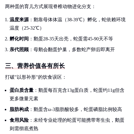
两种蛋的育儿方式展现脊椎动物进化分支：
温度来源
：鹅靠母体体温（38-39℃）孵化，蛇依赖环境
温度（25-32℃）
孵化时间
：鹅蛋28-35天出壳，蛇蛋需45-90天不等
亲代照顾
：母鹅会翻蛋护巢，多数蛇产卵后即离开
三、营养价值各有所长
打破"以形补形"的饮食误区：
蛋白质含量
：鹅蛋每百克含13g蛋白质，蛇蛋约11g但含
更多微量元素
脂肪构成
：鹅蛋含ω-3脂肪酸较多，蛇蛋磷脂比例较高
食用风险
：未经专业处理的蛇蛋可能携带寄生虫，鹅蛋
则需彻底煮熟