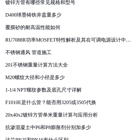
镀锌方管有哪些常见规格和型号
D400球墨铸铁井盖重多少
覆膜砂的耐高温性能如何
RU7088R功率MOSFET特性解析及其在可调电源设计中的
实践
不锈钢通风 管道施工
201不锈钢重量计算方法大全
M20螺纹大径和小径是多少
1-1/4 NPT螺纹参数及底孔尺寸详解
F1010E是什么管？能否用3205或3505代换
20x40x2镀锌方管单米重量计算与应用分析
抗渗混凝土中P6和P8膨胀剂分别加多少
法兰PN25和PN16有什么区别