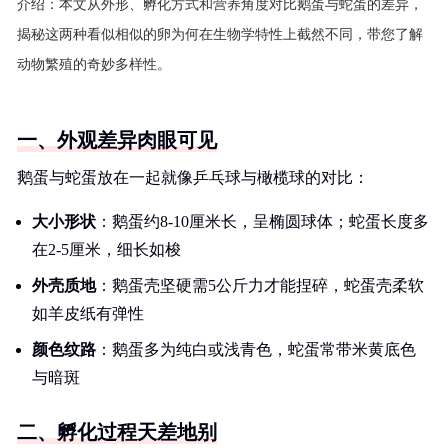
介绍：
本文从外形、孵化方式和营养角度对比鹅蛋与蛇蛋的差异，
揭秘这两种看似相似的卵为何在生物学特性上截然不同，带您了解
动物繁殖的奇妙多样性。
一、外观差异肉眼可见
鹅蛋与蛇蛋放在一起就像乒乓球与橄榄球的对比：
大小形状
：鹅蛋约8-10厘米长，呈椭圆球体；蛇蛋长度多
在2-5厘米，细长如梭
外壳质地
：鹅蛋壳坚硬需5公斤力才能捏碎，蛇蛋壳柔软
如羊皮纸有弹性
颜色纹路
：鹅蛋多为纯白或浅青色，蛇蛋常带米黄底色
与暗斑
二、孵化过程天差地别