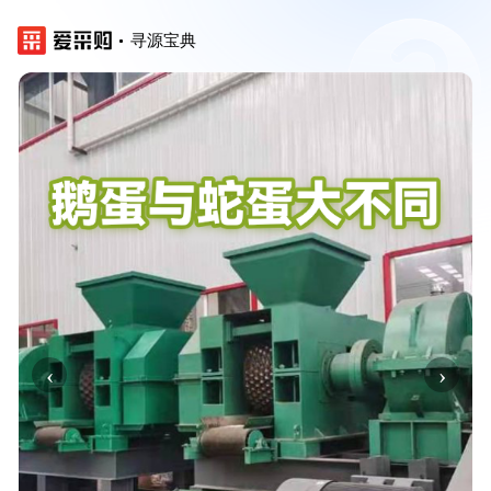
寻源宝典
‹
›