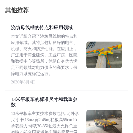
其他推荐
浇筑母线槽的特点和应用领域
本文详细介绍了浇筑母线槽的特点和
应用领域。其特点包括良好的电气、
机械、防火和防护性能。在应用上，
广泛用于商业建筑、工业厂房、医院
和数据中心等场所，凭借自身优势满
足不同领域对电力供应的高要求，保
障电力系统稳定运行。
2026年8月4日
13米平板车的标准尺寸和载重参
数
13米平板车主要技术参数包括: a)外形
尺寸:长13m×宽2.45m,栏板高55cm b)
承载能力:标载30-35吨,最大允许总重
49吨 c)符合国家道路车辆外廓尺寸及