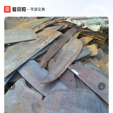
寻源宝典
‹
›