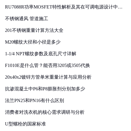
RU7088R功率MOSFET特性解析及其在可调电源设计中的
实践
不锈钢通风 管道施工
201不锈钢重量计算方法大全
M20螺纹大径和小径是多少
1-1/4 NPT螺纹参数及底孔尺寸详解
F1010E是什么管？能否用3205或3505代换
20x40x2镀锌方管单米重量计算与应用分析
抗渗混凝土中P6和P8膨胀剂分别加多少
法兰PN25和PN16有什么区别
消费者对洗衣机的核心需求调研与分析
U型螺栓的国家标准