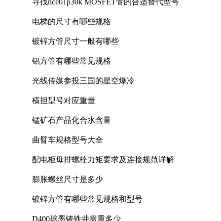
寻找nce01p30k MOSFET管的合适替代型号
电梯的尺寸有哪些规格
镀锌方管尺寸一般有哪些
铝方管有哪些常见规格
光线传媒参投三国的星空爆冷
横担型号对应重量
锰矿石产品化合水含量
曲臂车规格型号大全
配电柜母排螺栓力矩要求及连接规范详解
膨胀螺丝尺寸是多少
镀锌方管有哪些常见规格和型号
D400球墨铸铁井盖重多少