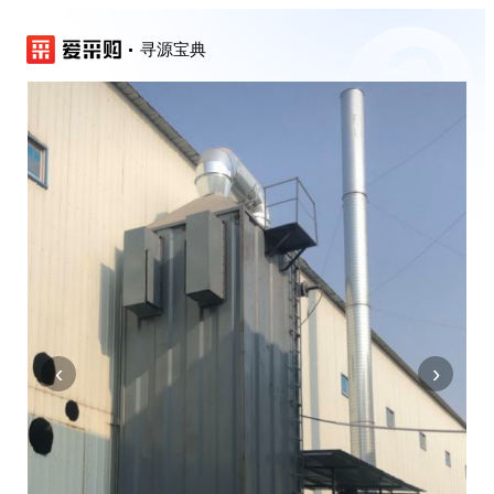
寻源宝典
‹
›