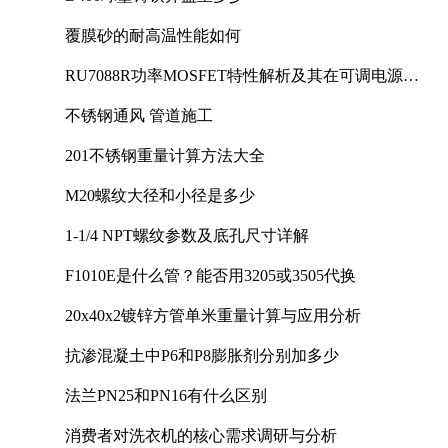
覆膜砂的耐高温性能如何
RU7088R功率MOSFET特性解析及其在可调电源设
计中的实践
不锈钢通风 管道施工
201不锈钢重量计算方法大全
M20螺纹大径和小径是多少
1-1/4 NPT螺纹参数及底孔尺寸详解
F1010E是什么管？能否用3205或3505代换
20x40x2镀锌方管单米重量计算与应用分析
抗渗混凝土中P6和P8膨胀剂分别加多少
法兰PN25和PN16有什么区别
消费者对洗衣机的核心需求调研与分析