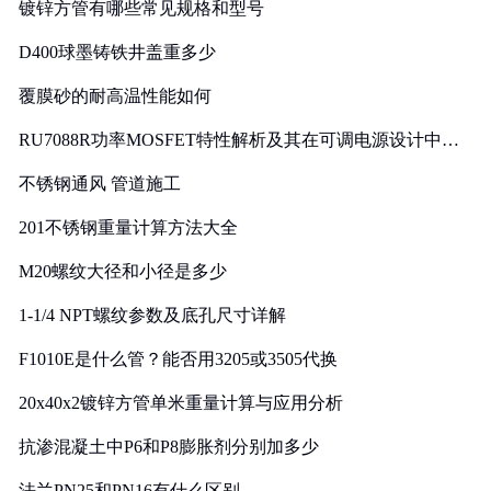
镀锌方管有哪些常见规格和型号
D400球墨铸铁井盖重多少
覆膜砂的耐高温性能如何
RU7088R功率MOSFET特性解析及其在可调电源设计中的
实践
不锈钢通风 管道施工
201不锈钢重量计算方法大全
M20螺纹大径和小径是多少
1-1/4 NPT螺纹参数及底孔尺寸详解
F1010E是什么管？能否用3205或3505代换
20x40x2镀锌方管单米重量计算与应用分析
抗渗混凝土中P6和P8膨胀剂分别加多少
法兰PN25和PN16有什么区别