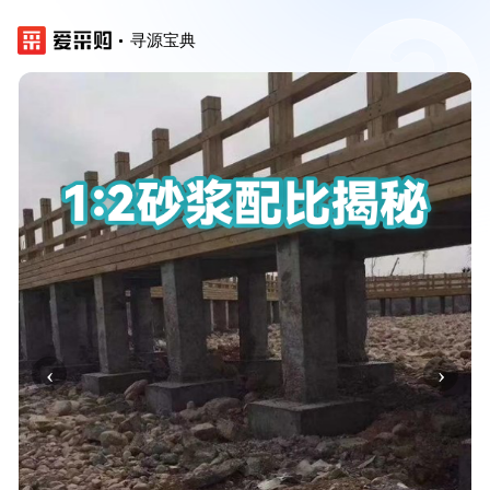
寻源宝典
‹
›