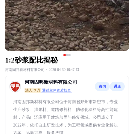
1:2砂浆配比揭秘
河南固邦新材料有限公司
·
2026-04-30 10:47:43
河南固邦新材料有限公司
咨询
进店
法人:李丹
通过主体资质核查
河南固邦新材料有限公司位于河南省郑州市新密市，专业
生产砂浆、灌浆料、道路修补料、防碳化涂料等高性能建
材，产品广泛应用于建筑加固与修复领域。公司成立于
2022年，依托自主研发技术，为工程领域提供专业化解决
方案，品质可靠，服务严谨。