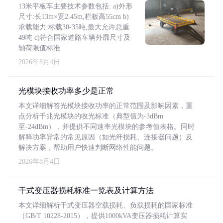
13米平板车主要技术参数包括: a)外形
尺寸:长13m×宽2.45m,栏板高55cm b)
承载能力:标载30-35吨,最大允许总重
49吨 c)符合国家道路车辆外廓尺寸及
轴荷限值标准
2026年8月4日
光模块接收功率多少是正常
本文详细解答光模块接收功率的正常范围及影响因素，重
点分析千兆光模块的收光标准（典型值为-3dBm
至-24dBm），并提供不同速率光模块的参考值表格。同时
解释功率异常的常见原因（如光纤损耗、连接器问题）及
解决方案，帮助用户快速判断网络性能问题。
2026年8月4日
干式变压器损耗标准一览表及计算方法
本文详细解析干式变压器空载损耗、负载损耗的国家标准
（GB/T 10228-2015），提供1000kVA变压器损耗计算实