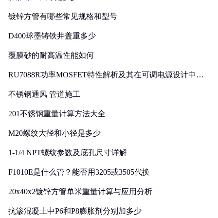
镀锌方管有哪些常见规格和型号
D400球墨铸铁井盖重多少
覆膜砂的耐高温性能如何
RU7088R功率MOSFET特性解析及其在可调电源设计中的
实践
不锈钢通风 管道施工
201不锈钢重量计算方法大全
M20螺纹大径和小径是多少
1-1/4 NPT螺纹参数及底孔尺寸详解
F1010E是什么管？能否用3205或3505代换
20x40x2镀锌方管单米重量计算与应用分析
抗渗混凝土中P6和P8膨胀剂分别加多少