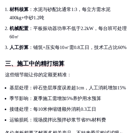
材料核算
：水泥与砂配比通常1:3，每立方需水泥
400kg+中砂1.2吨
机械配置
：平板振动器功率不低于2.2kW，每台班可处理
60㎡
人工折算
：铺筑+压实每10㎡需0.8工日，技术工占比60%
三、施工中的精打细算
这些细节能让你的定额更精准：
基层处理：碎石垫层厚度误差超1cm，人工消耗增加15%
季节影响：夏季施工需增加5%养护用水预算
接缝处理：每10米伸缩缝额外消耗0.3工日
运输损耗：现场搅拌比预拌砂浆节省8%材料费
各位老板想要了解更多相关产品，不妨来爱采购试试吧～