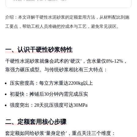
介绍：
本文详解干硬性水泥砂浆的定额套用方法，从材料配比到施
工要点，帮助工程人员准确把控成本与工艺，避免常见误区。
一、认识干硬性砂浆特性
干硬性水泥砂浆就像会武术的‘硬汉’，含水量仅8%-12%，
靠强力碾压成型。与传统砂浆相比有三大特点：
压实密度高：每立方米重达2200kg以上
初凝快：摊铺后30分钟内需完成压实
强度突出：28天抗压强度可达30MPa
二、定额套用核心步骤
套定额如同给砂浆‘量身定价’，重点关注三个维度：