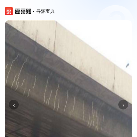
寻源宝典
‹
›