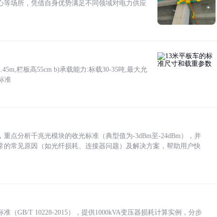
心等场所，凭借自身优势满足不同领域对电力供应
5m,栏板高55cm b)承载能力:标载30-35吨,最大允
标准
点分析千兆光模块的收光标准（典型值为-3dBm至-24dBm），并
常的常见原因（如光纤损耗、连接器问题）及解决方案，帮助用户快
/T 10228-2015），提供1000kVA变压器损耗计算实例，分步