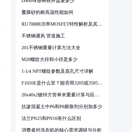
D400球墨铸铁井盖重多少
覆膜砂的耐高温性能如何
RU7088R功率MOSFET特性解析及其在
可调电源设计中的实践
不锈钢通风 管道施工
201不锈钢重量计算方法大全
M20螺纹大径和小径是多少
1-1/4 NPT螺纹参数及底孔尺寸详解
F1010E是什么管？能否用3205或3505代
换
20x40x2镀锌方管单米重量计算与应用
分析
抗渗混凝土中P6和P8膨胀剂分别加多少
法兰PN25和PN16有什么区别
消费者对洗衣机的核心需求调研与分析