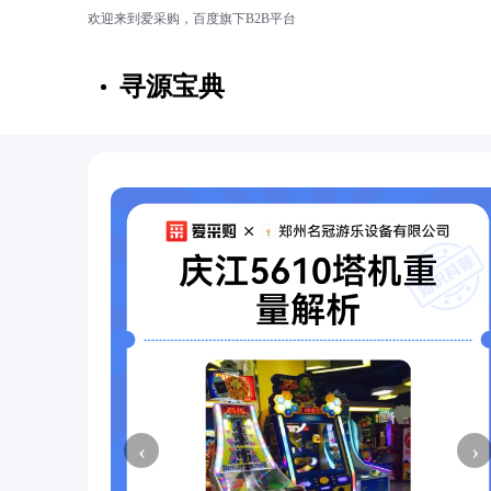
欢迎来到爱采购，百度旗下B2B平台
寻源宝典
‹
›