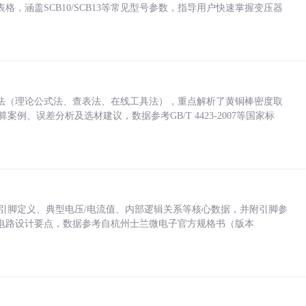
，涵盖SCB10/SCB13等常见型号参数，指导用户快速掌握变压器
法（理论公式法、查表法、在线工具法），重点解析了黄铜棒密度取
计算案例、误差分析及选材建议，数据参考GB/T 4423-2007等国家标
括各引脚定义、典型电压/电流值、内部逻辑关系等核心数据，并附引脚参
电路设计要点，数据参考自杭州士兰微电子官方规格书（版本