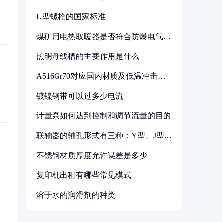
U型螺栓的国家标准
煤矿用电热取暖器是否符合防爆电气设
备标准
照明母线槽的主要作用是什么
A516Gr70对应国内材质及低温冲击要
求解析
镀镍钢带可以过多少电流
计量泵如何达到控制和调节流量的目的
联轴器的轴孔形式有三种：Y型、J型、
Z型
不锈钢材质厚度允许误差是多少
复印机出租有哪些常见模式
溶于水的润滑剂的种类