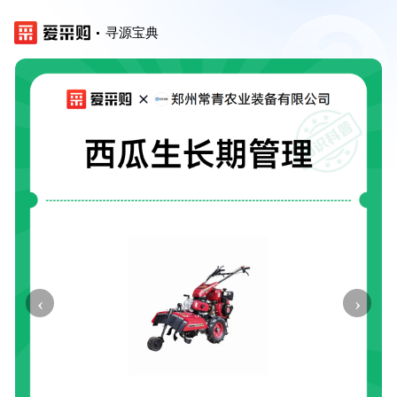
寻源宝典
‹
›