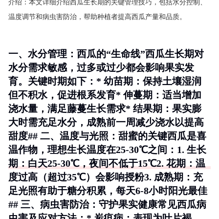
介绍：
本文详细介绍西瓜生长期的关键管理技巧，包括水分控制、
温度调节和病虫害防治，帮助种植者提高西瓜产量和品质。
一、水分管理：西瓜的“生命线”西瓜生长期对
水分需求敏感，过多或过少都会影响果实发
育。关键时期如下：*
幼苗期
：保持土壤湿润
但不积水，促进根系发育*
伸蔓期
：适当增加
浇水量，满足藤蔓生长需求*
结果期
：果实膨
大时需充足水分，成熟前一周减少浇水以提高
甜度## 二、温度与光照：甜蜜的关键西瓜是喜
温作物，理想生长温度在25-30℃之间：1.
生长
期
：白天25-30℃，夜间不低于15℃2.
花期
：温
度过高（超过35℃）会影响授粉3.
成熟期
：充
足光照有助于糖分积累，每天6-8小时阳光最佳
## 三、病虫害防治：守护果实健康常见西瓜病
虫害及应对方法：*
炭疽病
：表现为叶片褐