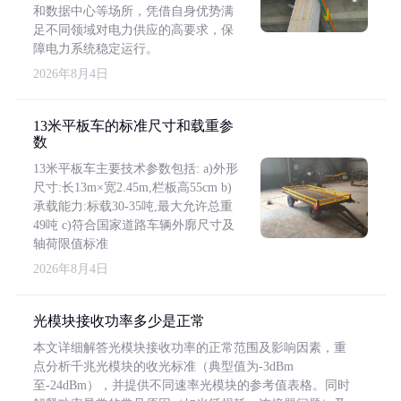
和数据中心等场所，凭借自身优势满
足不同领域对电力供应的高要求，保
障电力系统稳定运行。
2026年8月4日
13米平板车的标准尺寸和载重参
数
13米平板车主要技术参数包括: a)外形
尺寸:长13m×宽2.45m,栏板高55cm b)
承载能力:标载30-35吨,最大允许总重
49吨 c)符合国家道路车辆外廓尺寸及
轴荷限值标准
2026年8月4日
光模块接收功率多少是正常
本文详细解答光模块接收功率的正常范围及影响因素，重
点分析千兆光模块的收光标准（典型值为-3dBm
至-24dBm），并提供不同速率光模块的参考值表格。同时