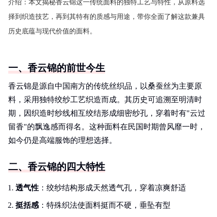
介绍：
本文揭秘香云锦这一传统面料的独特工艺与特性，从原料选
择到织造技艺，再到其特有的质感与用途，带你全面了解这款兼具
历史底蕴与现代价值的面料。
一、香云锦的前世今生
香云锦是源自中国南方的传统丝织品，以桑蚕丝为主要原
料，采用独特绞纱工艺织造而成。其历史可追溯至明清时
期，因织造时纱线相互绞结形成细密纱孔，穿着时有"云过
留香"的飘逸感而得名。这种面料在民国时期曾风靡一时，
如今仍是高端服饰的理想选择。
二、香云锦的四大特性
透气性
：绞纱结构形成天然透气孔，穿着凉爽舒适
挺括感
：特殊织法使面料挺而不硬，垂坠有型