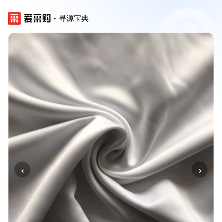
寻源宝典
‹
›