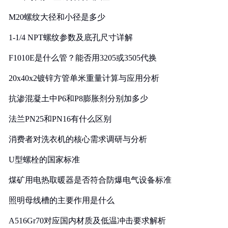
M20螺纹大径和小径是多少
1-1/4 NPT螺纹参数及底孔尺寸详解
F1010E是什么管？能否用3205或3505代换
20x40x2镀锌方管单米重量计算与应用分析
抗渗混凝土中P6和P8膨胀剂分别加多少
法兰PN25和PN16有什么区别
消费者对洗衣机的核心需求调研与分析
U型螺栓的国家标准
煤矿用电热取暖器是否符合防爆电气设备标准
照明母线槽的主要作用是什么
A516Gr70对应国内材质及低温冲击要求解析