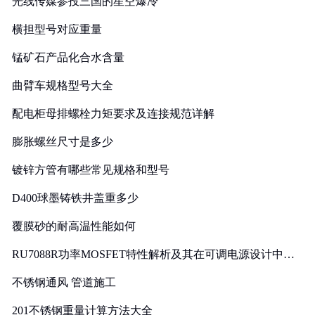
光线传媒参投三国的星空爆冷
横担型号对应重量
锰矿石产品化合水含量
曲臂车规格型号大全
配电柜母排螺栓力矩要求及连接规范详解
膨胀螺丝尺寸是多少
镀锌方管有哪些常见规格和型号
D400球墨铸铁井盖重多少
覆膜砂的耐高温性能如何
RU7088R功率MOSFET特性解析及其在可调电源设计中的
实践
不锈钢通风 管道施工
201不锈钢重量计算方法大全