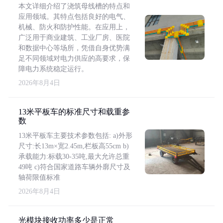
本文详细介绍了浇筑母线槽的特点和
应用领域。其特点包括良好的电气、
机械、防火和防护性能。在应用上，
广泛用于商业建筑、工业厂房、医院
和数据中心等场所，凭借自身优势满
足不同领域对电力供应的高要求，保
障电力系统稳定运行。
2026年8月4日
13米平板车的标准尺寸和载重参
数
13米平板车主要技术参数包括: a)外形
尺寸:长13m×宽2.45m,栏板高55cm b)
承载能力:标载30-35吨,最大允许总重
49吨 c)符合国家道路车辆外廓尺寸及
轴荷限值标准
2026年8月4日
光模块接收功率多少是正常