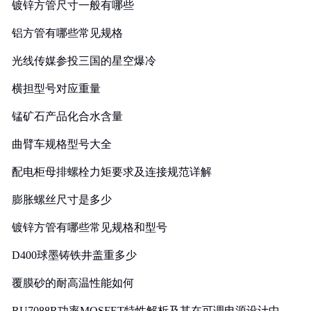
镀锌方管尺寸一般有哪些
铝方管有哪些常见规格
光线传媒参投三国的星空爆冷
横担型号对应重量
锰矿石产品化合水含量
曲臂车规格型号大全
配电柜母排螺栓力矩要求及连接规范详解
膨胀螺丝尺寸是多少
镀锌方管有哪些常见规格和型号
D400球墨铸铁井盖重多少
覆膜砂的耐高温性能如何
RU7088R功率MOSFET特性解析及其在可调电源设计中的