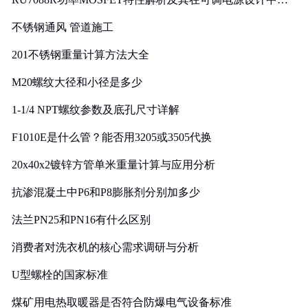
实践
不锈钢通风 管道施工
201不锈钢重量计算方法大全
M20螺纹大径和小径是多少
1-1/4 NPT螺纹参数及底孔尺寸详解
F1010E是什么管？能否用3205或3505代换
20x40x2镀锌方管单米重量计算与应用分析
抗渗混凝土中P6和P8膨胀剂分别加多少
法兰PN25和PN16有什么区别
消费者对洗衣机的核心需求调研与分析
U型螺栓的国家标准
煤矿用电热取暖器是否符合防爆电气设备标准