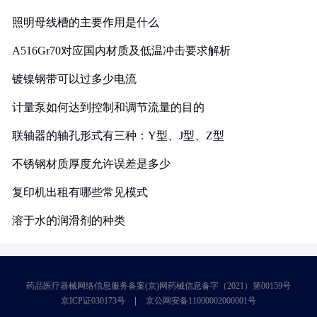
照明母线槽的主要作用是什么
A516Gr70对应国内材质及低温冲击要求解析
镀镍钢带可以过多少电流
计量泵如何达到控制和调节流量的目的
联轴器的轴孔形式有三种：Y型、J型、Z型
不锈钢材质厚度允许误差是多少
复印机出租有哪些常见模式
溶于水的润滑剂的种类
药品医疗器械网络信息服务备案(京)网药械信息备字（2021）第00159号
京ICP证030173号
京公网安备11000002000001号