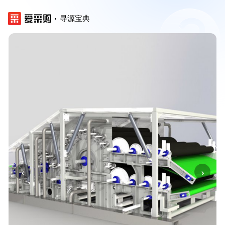
寻源宝典
‹
›