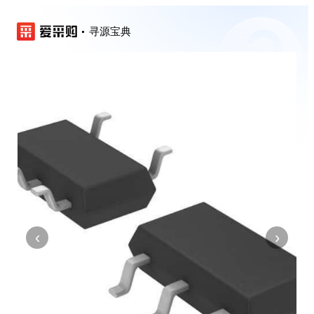
寻源宝典
‹
›