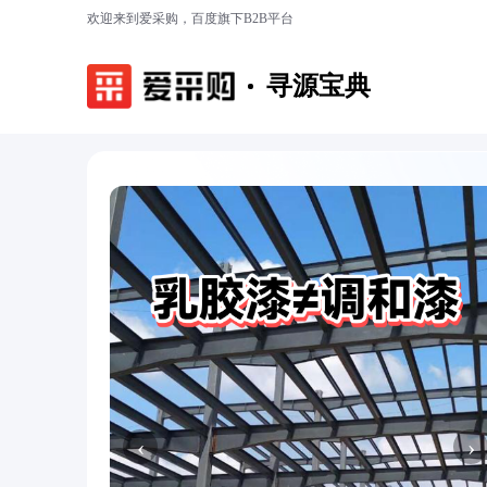
欢迎来到爱采购，百度旗下B2B平台
寻源宝典
‹
›