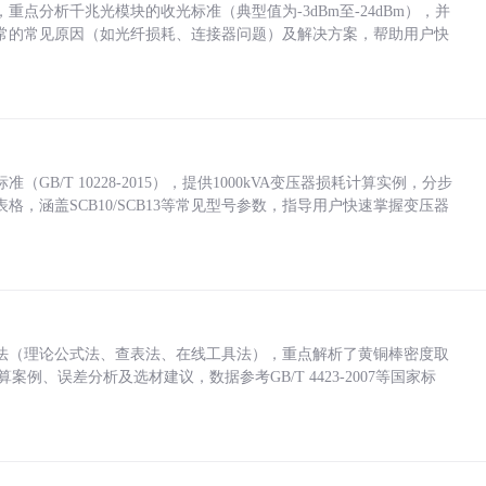
点分析千兆光模块的收光标准（典型值为-3dBm至-24dBm），并
常的常见原因（如光纤损耗、连接器问题）及解决方案，帮助用户快
/T 10228-2015），提供1000kVA变压器损耗计算实例，分步
，涵盖SCB10/SCB13等常见型号参数，指导用户快速掌握变压器
法（理论公式法、查表法、在线工具法），重点解析了黄铜棒密度取
计算案例、误差分析及选材建议，数据参考GB/T 4423-2007等国家标