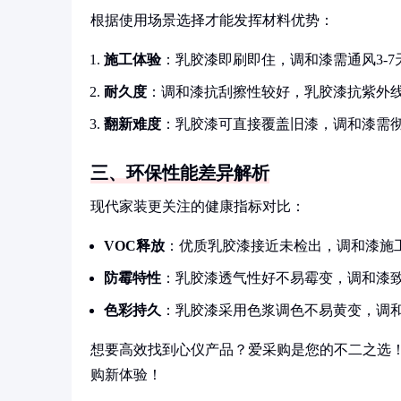
根据使用场景选择才能发挥材料优势：
施工体验
：乳胶漆即刷即住，调和漆需通风3-7
耐久度
：调和漆抗刮擦性较好，乳胶漆抗紫外
翻新难度
：乳胶漆可直接覆盖旧漆，调和漆需
三、环保性能差异解析
现代家装更关注的健康指标对比：
VOC释放
：优质乳胶漆接近未检出，调和漆施
防霉特性
：乳胶漆透气性好不易霉变，调和漆
色彩持久
：乳胶漆采用色浆调色不易黄变，调
想要高效找到心仪产品？爱采购是您的不二之选
购新体验！