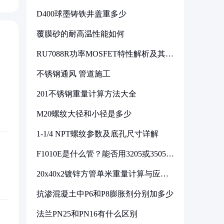
D400球墨铸铁井盖重多少
覆膜砂的耐高温性能如何
RU7088R功率MOSFET特性解析及其在
可调电源设计中的实践
不锈钢通风 管道施工
201不锈钢重量计算方法大全
M20螺纹大径和小径是多少
1-1/4 NPT螺纹参数及底孔尺寸详解
F1010E是什么管？能否用3205或3505代
换
20x40x2镀锌方管单米重量计算与应用
分析
抗渗混凝土中P6和P8膨胀剂分别加多少
法兰PN25和PN16有什么区别