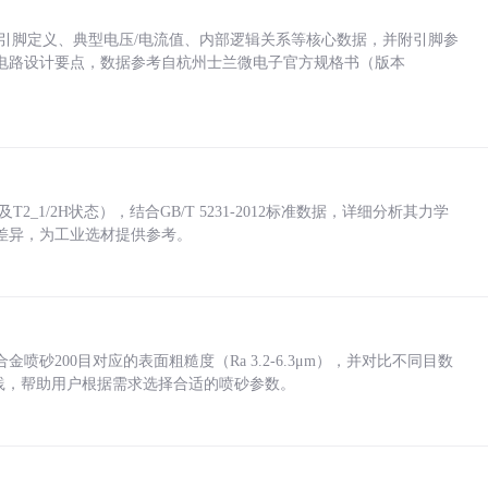
括各引脚定义、典型电压/电流值、内部逻辑关系等核心数据，并附引脚参
电路设计要点，数据参考自杭州士兰微电子官方规格书（版本
_1/2H状态），结合GB/T 5231-2012标准数据，详细分析其力学
差异，为工业选材提供参考。
砂200目对应的表面粗糙度（Ra 3.2-6.3μm），并对比不同目数
业实践，帮助用户根据需求选择合适的喷砂参数。