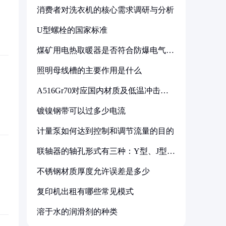
消费者对洗衣机的核心需求调研与分析
U型螺栓的国家标准
煤矿用电热取暖器是否符合防爆电气设
备标准
照明母线槽的主要作用是什么
A516Gr70对应国内材质及低温冲击要
求解析
镀镍钢带可以过多少电流
计量泵如何达到控制和调节流量的目的
联轴器的轴孔形式有三种：Y型、J型、
Z型
不锈钢材质厚度允许误差是多少
复印机出租有哪些常见模式
溶于水的润滑剂的种类