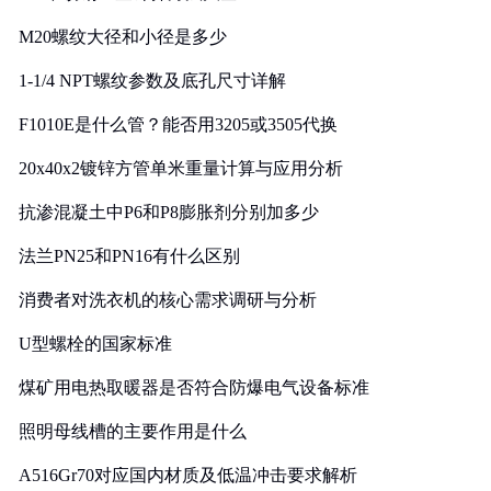
M20螺纹大径和小径是多少
1-1/4 NPT螺纹参数及底孔尺寸详解
F1010E是什么管？能否用3205或3505代换
20x40x2镀锌方管单米重量计算与应用分析
抗渗混凝土中P6和P8膨胀剂分别加多少
法兰PN25和PN16有什么区别
消费者对洗衣机的核心需求调研与分析
U型螺栓的国家标准
煤矿用电热取暖器是否符合防爆电气设备标准
照明母线槽的主要作用是什么
A516Gr70对应国内材质及低温冲击要求解析