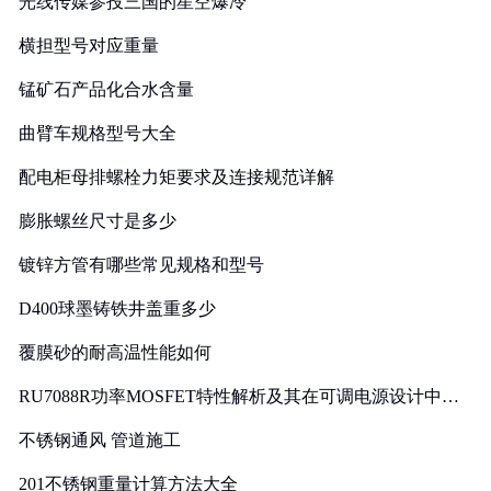
光线传媒参投三国的星空爆冷
横担型号对应重量
锰矿石产品化合水含量
曲臂车规格型号大全
配电柜母排螺栓力矩要求及连接规范详解
膨胀螺丝尺寸是多少
镀锌方管有哪些常见规格和型号
D400球墨铸铁井盖重多少
覆膜砂的耐高温性能如何
RU7088R功率MOSFET特性解析及其在可调电源设计中的
实践
不锈钢通风 管道施工
201不锈钢重量计算方法大全