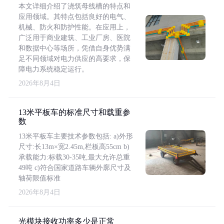
本文详细介绍了浇筑母线槽的特点和
应用领域。其特点包括良好的电气、
机械、防火和防护性能。在应用上，
广泛用于商业建筑、工业厂房、医院
和数据中心等场所，凭借自身优势满
足不同领域对电力供应的高要求，保
障电力系统稳定运行。
2026年8月4日
13米平板车的标准尺寸和载重参
数
13米平板车主要技术参数包括: a)外形
尺寸:长13m×宽2.45m,栏板高55cm b)
承载能力:标载30-35吨,最大允许总重
49吨 c)符合国家道路车辆外廓尺寸及
轴荷限值标准
2026年8月4日
光模块接收功率多少是正常