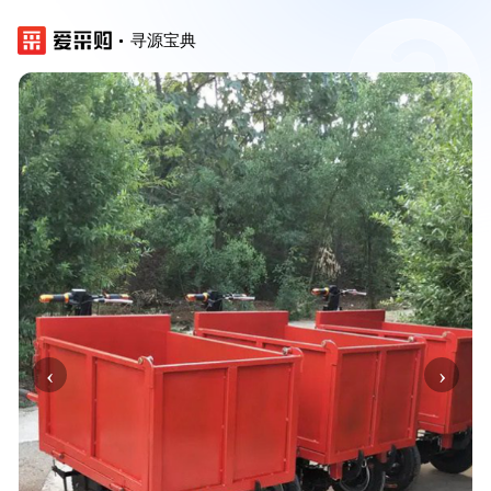
寻源宝典
‹
›