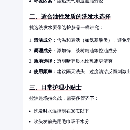
环境因素
：湿热天气加速油脂分泌
二、适合油性发质的洗发水选择
挑选洗发水要像选护肤品一样讲究：
清洁成分
：含温和表活（如氨基酸类），避免
调理成分
：添加锌、茶树精油等控油成分
质地选择
：透明啫喱质地比乳霜更清爽
使用频率
：建议隔天洗头，过度清洁反而刺激
三、日常护理小贴士
控油是场持久战，需要多管齐下：
洗发时水温控制在38℃以下
吹头发前先用毛巾吸干水分