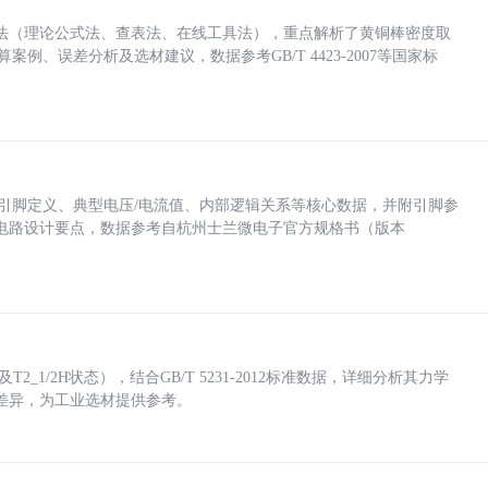
法（理论公式法、查表法、在线工具法），重点解析了黄铜棒密度取
计算案例、误差分析及选材建议，数据参考GB/T 4423-2007等国家标
括各引脚定义、典型电压/电流值、内部逻辑关系等核心数据，并附引脚参
电路设计要点，数据参考自杭州士兰微电子官方规格书（版本
_1/2H状态），结合GB/T 5231-2012标准数据，详细分析其力学
差异，为工业选材提供参考。