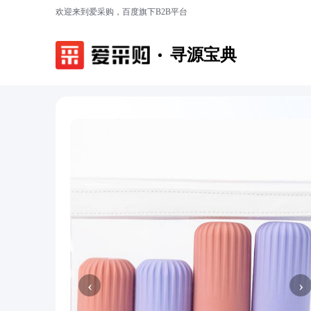
欢迎来到爱采购，百度旗下B2B平台
寻源宝典
‹
›