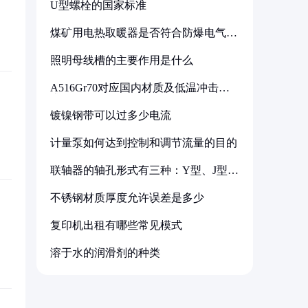
U型螺栓的国家标准
煤矿用电热取暖器是否符合防爆电气设
备标准
照明母线槽的主要作用是什么
A516Gr70对应国内材质及低温冲击要
求解析
镀镍钢带可以过多少电流
计量泵如何达到控制和调节流量的目的
联轴器的轴孔形式有三种：Y型、J型、
Z型
不锈钢材质厚度允许误差是多少
复印机出租有哪些常见模式
溶于水的润滑剂的种类