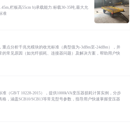
5m,栏板高55cm b)承载能力:标载30-35吨,最大允
标准
点分析千兆光模块的收光标准（典型值为-3dBm至-24dBm），并
常的常见原因（如光纤损耗、连接器问题）及解决方案，帮助用户快
/T 10228-2015），提供1000kVA变压器损耗计算实例，分步
，涵盖SCB10/SCB13等常见型号参数，指导用户快速掌握变压器