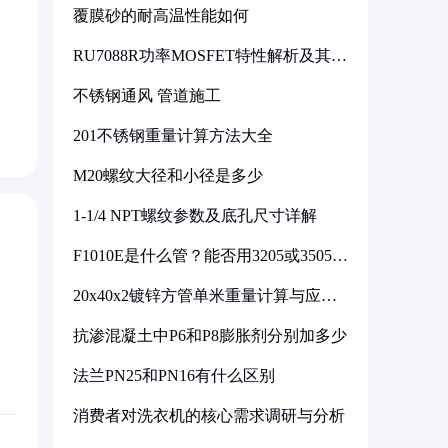
覆膜砂的耐高温性能如何
RU7088R功率MOSFET特性解析及其在
可调电源设计中的实践
不锈钢通风 管道施工
201不锈钢重量计算方法大全
M20螺纹大径和小径是多少
1-1/4 NPT螺纹参数及底孔尺寸详解
F1010E是什么管？能否用3205或3505代
换
20x40x2镀锌方管单米重量计算与应用
分析
抗渗混凝土中P6和P8膨胀剂分别加多少
法兰PN25和PN16有什么区别
消费者对洗衣机的核心需求调研与分析