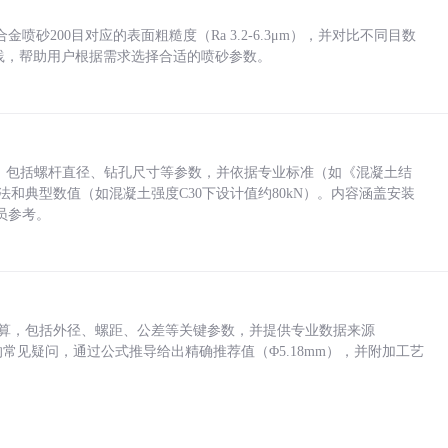
砂200目对应的表面粗糙度（Ra 3.2-6.3μm），并对比不同目数
业实践，帮助用户根据需求选择合适的喷砂参数。
力，包括螺杆直径、钻孔尺寸等参数，并依据专业标准（如《混凝土结
方法和典型数值（如混凝土强度C30下设计值约80kN）。内容涵盖安装
员参考。
底孔计算，包括外径、螺距、公差等关键参数，并提供专业数据来源
孔尺寸的常见疑问，通过公式推导给出精确推荐值（Φ5.18mm），并附加工艺