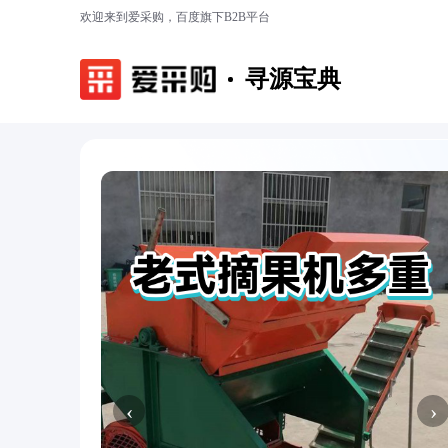
欢迎来到爱采购，百度旗下B2B平台
寻源宝典
‹
›