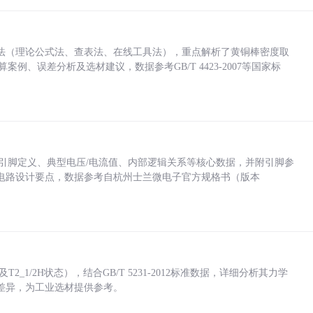
法（理论公式法、查表法、在线工具法），重点解析了黄铜棒密度取
计算案例、误差分析及选材建议，数据参考GB/T 4423-2007等国家标
括各引脚定义、典型电压/电流值、内部逻辑关系等核心数据，并附引脚参
电路设计要点，数据参考自杭州士兰微电子官方规格书（版本
_1/2H状态），结合GB/T 5231-2012标准数据，详细分析其力学
差异，为工业选材提供参考。