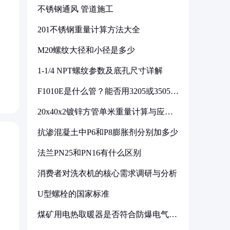
不锈钢通风 管道施工
201不锈钢重量计算方法大全
M20螺纹大径和小径是多少
1-1/4 NPT螺纹参数及底孔尺寸详解
F1010E是什么管？能否用3205或3505代
换
20x40x2镀锌方管单米重量计算与应用
分析
抗渗混凝土中P6和P8膨胀剂分别加多少
法兰PN25和PN16有什么区别
消费者对洗衣机的核心需求调研与分析
U型螺栓的国家标准
煤矿用电热取暖器是否符合防爆电气设
备标准