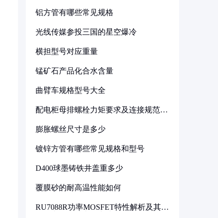
铝方管有哪些常见规格
光线传媒参投三国的星空爆冷
横担型号对应重量
锰矿石产品化合水含量
曲臂车规格型号大全
配电柜母排螺栓力矩要求及连接规范详
解
膨胀螺丝尺寸是多少
镀锌方管有哪些常见规格和型号
D400球墨铸铁井盖重多少
覆膜砂的耐高温性能如何
RU7088R功率MOSFET特性解析及其在
可调电源设计中的实践