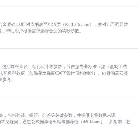
砂200目对应的表面粗糙度（Ra 3.2-6.3μm），并对比不同目数
业实践，帮助用户根据需求选择合适的喷砂参数。
力，包括螺杆直径、钻孔尺寸等参数，并依据专业标准（如《混凝土结
方法和典型数值（如混凝土强度C30下设计值约80kN）。内容涵盖安装
员参考。
底孔计算，包括外径、螺距、公差等关键参数，并提供专业数据来源
孔尺寸的常见疑问，通过公式推导给出精确推荐值（Φ5.18mm），并附加工艺