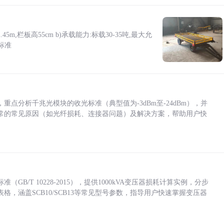
5m,栏板高55cm b)承载能力:标载30-35吨,最大允
标准
点分析千兆光模块的收光标准（典型值为-3dBm至-24dBm），并
常的常见原因（如光纤损耗、连接器问题）及解决方案，帮助用户快
/T 10228-2015），提供1000kVA变压器损耗计算实例，分步
，涵盖SCB10/SCB13等常见型号参数，指导用户快速掌握变压器